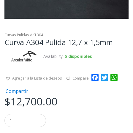
Curvas Pulidas AISI 304
Curva A304 Pulida 12,7 x 1,5mm
Availability:
5 disponibles
F
T
W
Agregar a la Lista de deseos
Compare
a
w
h
Compartir
c
i
a
$
12,700.00
e
t
t
b
t
s
o
e
A
Q
o
r
p
u
a
k
p
n