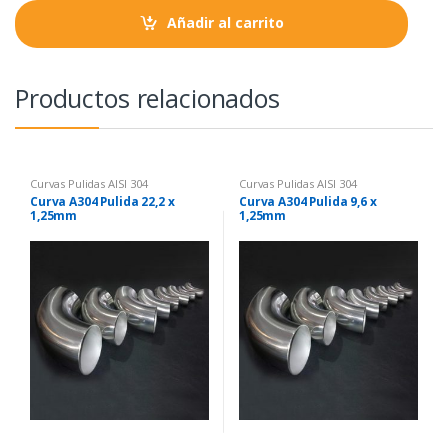
t
Añadir al carrito
i
t
y
Productos relacionados
Curvas Pulidas AISI 304
Curvas Pulidas AISI 304
Curva A304 Pulida 22,2 x
Curva A304 Pulida 9,6 x
1,25mm
1,25mm