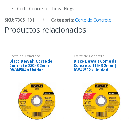
k
p
Corte Concreto – Linea Negra
SKU:
73051101
Categoría:
Corte de Concreto
Productos relacionados
Corte de Concreto
Corte de Concreto
Disco DeWalt Corte de
Disco DeWalt Corte de
Concreto 230×3,2mm |
Concreto 115×3,2mm |
DW44504 x Unidad
DW44502 x Unidad