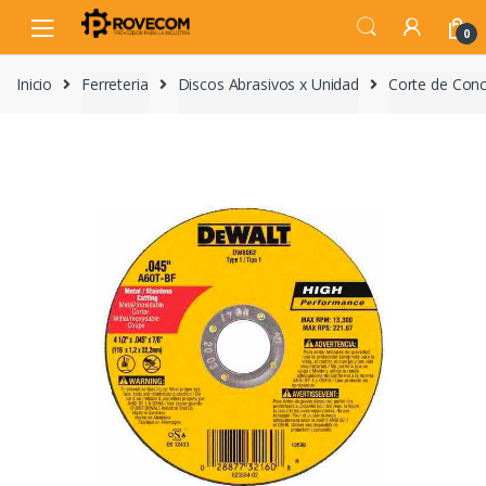
Skip
Skip
to
to
0
navigation
content
Inicio
Ferreteria
Discos Abrasivos x Unidad
Corte de Conc