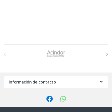
B
r
a
n
Información de contacto
d
s
C