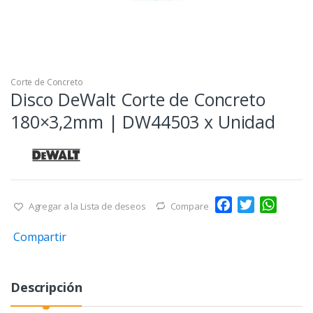
Corte de Concreto
Disco DeWalt Corte de Concreto
180×3,2mm | DW44503 x Unidad
F
T
W
Agregar a la Lista de deseos
Compare
a
w
h
Compartir
c
i
a
e
t
t
b
t
s
Descripción
o
e
A
o
r
p