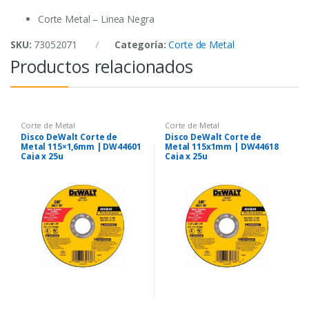
k
p
Corte Metal – Linea Negra
SKU:
73052071
Categoría:
Corte de Metal
Productos relacionados
Corte de Metal
Corte de Metal
Disco DeWalt Corte de
Disco DeWalt Corte de
Metal 115×1,6mm | DW44601
Metal 115x1mm | DW44618
Caja x 25u
Caja x 25u