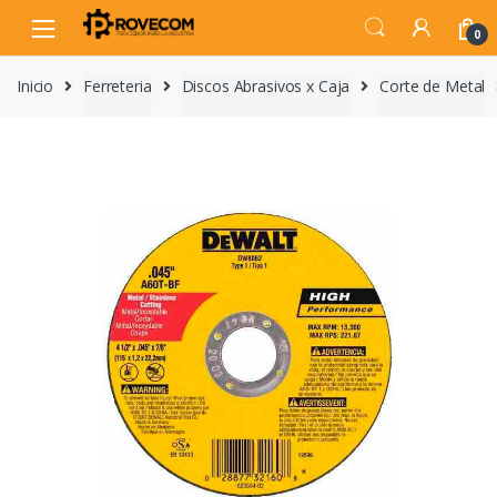
Skip
Skip
to
to
0
navigation
content
Inicio
Ferreteria
Discos Abrasivos x Caja
Corte de Metal