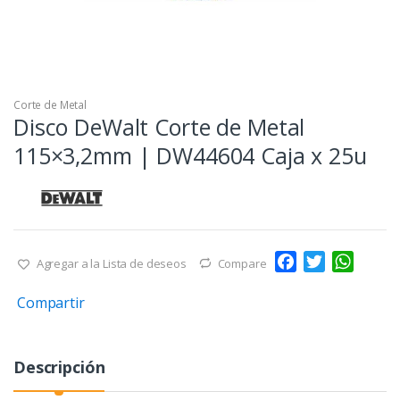
Corte de Metal
Disco DeWalt Corte de Metal
115×3,2mm | DW44604 Caja x 25u
F
T
W
Agregar a la Lista de deseos
Compare
a
w
h
Compartir
c
i
a
e
t
t
b
t
s
Descripción
o
e
A
o
r
p