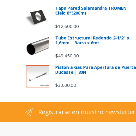
s
Tapa Pared Salamandra TROMEN |
Cielo 8"(20Cm)
C
$
12,600.00
a
Tubo Estructural Redondo 2-1/2" x
1,6mm | Barra x 6mt
r
$
49,450.00
o
Piston a Gas Para Apertura de Puert
u
Ducasse | 80N
s
$
3,000.00
e
l
Registrarse en nuestro newsletter