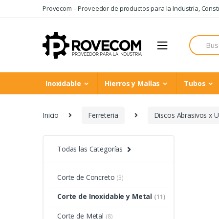
Skip
Skip
Provecom – Proveedor de productos para la Industria, Constru
to
to
navigation
content
Search
for:
Inoxidable
Hierros y Mallas
Tubos
Inicio
Ferreteria
Discos Abrasivos x 
Todas las Categorías
Corte de Concreto
(3)
Corte de Inoxidable y Metal
(11)
Corte de Metal
(8)