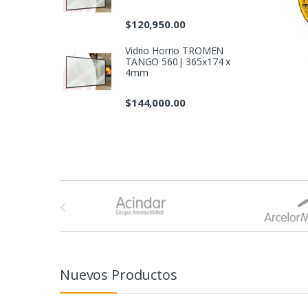
$
120,950.00
Vidrio Horno TROMEN
TANGO 560| 365x174 x
4mm
$
144,000.00
B
r
a
n
Nuevos Productos
d