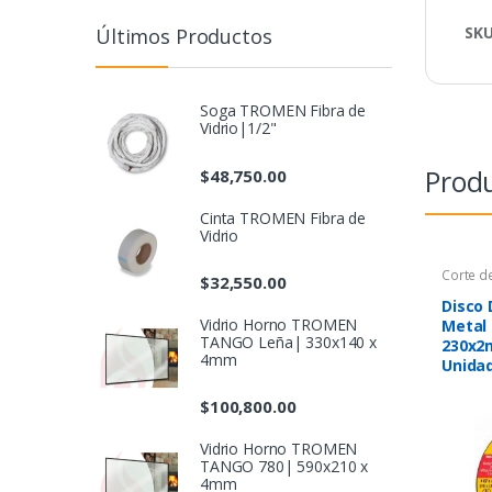
SK
Últimos Productos
Soga TROMEN Fibra de
Vidrio|1/2"
Produ
$
48,750.00
Cinta TROMEN Fibra de
Vidrio
Corte de
$
32,550.00
Disco 
Vidrio Horno TROMEN
Metal 
TANGO Leña| 330x140 x
230x2
4mm
Unida
$
100,800.00
Vidrio Horno TROMEN
TANGO 780| 590x210 x
4mm