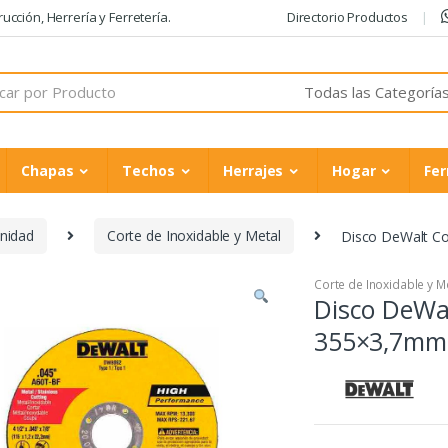
cción, Herrería y Ferretería.
Directorio Productos
Chapas
Techos
Herrajes
Hogar
Fer
Unidad
Corte de Inoxidable y Metal
Disco DeWalt Co
Corte de Inoxidable y M
Disco DeWal
355×3,7mm