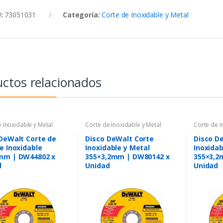
U:
73051031
Categoría:
Corte de Inoxidable y Metal
ctos relacionados
 Inoxidable y Metal
Corte de Inoxidable y Metal
Corte de I
DeWalt Corte de
Disco DeWalt Corte
Disco D
e Inoxidable
Inoxidable y Metal
Inoxidab
mm | DW44802 x
355×3,2mm | DW80142 x
355×3,2
d
Unidad
Unidad