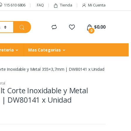
115 610 6806
FAQ
Tienda
Mi Cuenta
$
0.00
0
reteria
Mas Categorias
rte Inoxidable y Metal 355×3,7mm | DW80141 x Unidad
etal
t Corte Inoxidable y Metal
 | DW80141 x Unidad