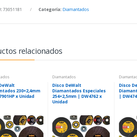
U:
73051181
Categoría:
Diamantados
ctos relacionados
tados
Diamantados
Diamanta
 DeWalt
Disco DeWalt
Disco D
ntados 230×2,4mm
Diamantados Especiales
Diaman
7901HP x Unidad
254×2,5mm | DW4762 x
| DW474
Unidad