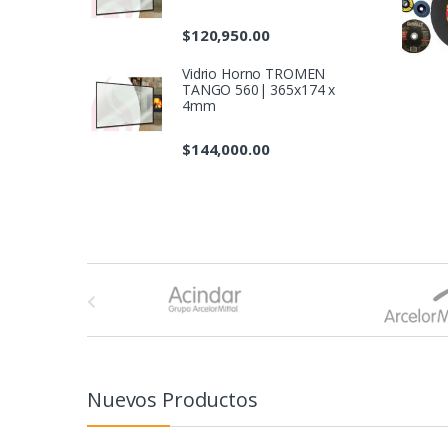
$
120,950.00
Vidrio Horno TROMEN
TANGO 560| 365x174 x
4mm
$
144,000.00
B
r
a
n
Nuevos Productos
d