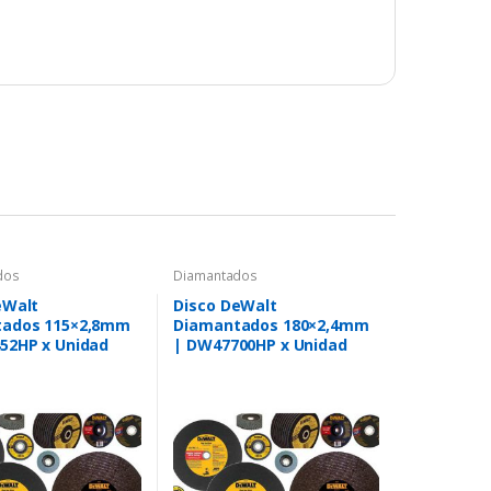
dos
Diamantados
eWalt
Disco DeWalt
tados 115×2,8mm
Diamantados 180×2,4mm
52HP x Unidad
| DW47700HP x Unidad