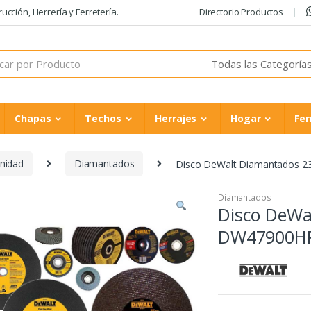
cción, Herrería y Ferretería.
Directorio Productos
Chapas
Techos
Herrajes
Hogar
Fer
Unidad
Diamantados
Disco DeWalt Diamantados 
Diamantados
Disco DeWa
DW47900HP