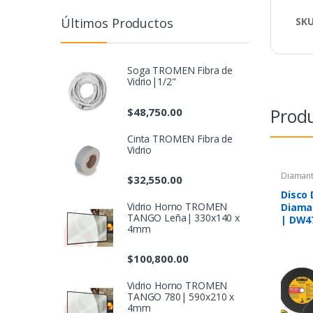
SK
Últimos Productos
Soga TROMEN Fibra de
Vidrio|1/2"
Produ
$
48,750.00
Cinta TROMEN Fibra de
Vidrio
Diaman
$
32,550.00
Disco
Vidrio Horno TROMEN
Diama
TANGO Leña| 330x140 x
| DW4
4mm
$
100,800.00
Vidrio Horno TROMEN
TANGO 780| 590x210 x
4mm