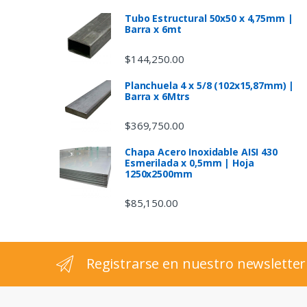
s
Tubo Estructural 50x50 x 4,75mm |
Barra x 6mt
C
$
144,250.00
a
Planchuela 4 x 5/8 (102x15,87mm) |
Barra x 6Mtrs
r
$
369,750.00
o
Chapa Acero Inoxidable AISI 430
u
Esmerilada x 0,5mm | Hoja
1250x2500mm
s
$
85,150.00
e
l
Registrarse en nuestro newsletter