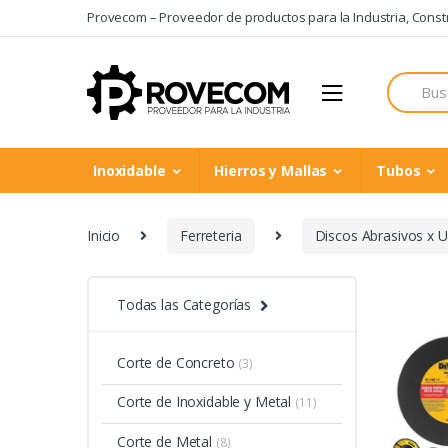
Skip
Skip
Provecom – Proveedor de productos para la Industria, Constru
to
to
navigation
content
Search
for:
Inoxidable
Hierros y Mallas
Tubos
Inicio
Ferreteria
Discos Abrasivos x 
Todas las Categorías
Corte de Concreto
(3)
Corte de Inoxidable y Metal
(11)
Corte de Metal
(8)