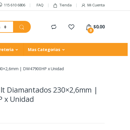
115 610 6806
FAQ
Tienda
Mi Cuenta
$
0.00
0
reteria
Mas Categorias
230×2,6mm | DW47900HP x Unidad
lt Diamantados 230×2,6mm |
 x Unidad