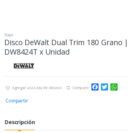
Flaps
Disco DeWalt Dual Trim 180 Grano |
DW8424T x Unidad
F
T
W
Agregar a la Lista de deseos
Compare
a
w
h
Compartir
c
i
a
e
t
t
b
t
s
Descripción
o
e
A
o
r
p