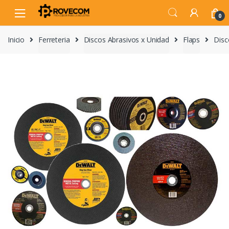
Skip
Skip
to
to
0
navigation
content
Inicio
Ferreteria
Discos Abrasivos x Unidad
Flaps
Disc