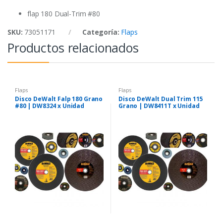
k
p
flap 180 Dual-Trim #80
SKU:
73051171
Categoría:
Flaps
Productos relacionados
Flaps
Flaps
Disco DeWalt Falp 180 Grano
Disco DeWalt Dual Trim 115
#80 | DW8324 x Unidad
Grano | DW8411T x Unidad