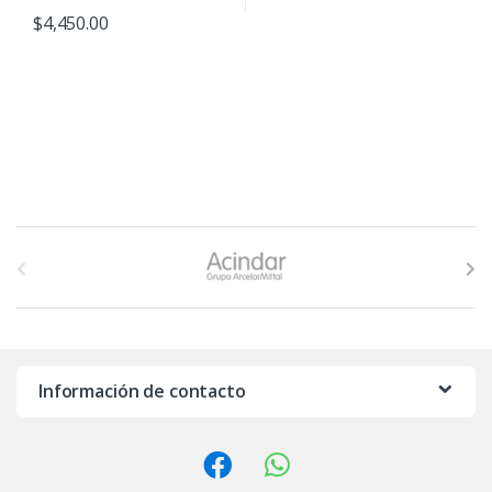
$
4,450.00
B
r
a
n
Información de contacto
d
s