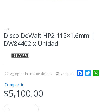
HP2
Disco DeWalt HP2 115×1,6mm |
DW84402 x Unidad
F
T
W
Agregar a la Lista de deseos
Compare
a
w
h
Compartir
c
i
a
$
5,100.00
e
t
t
b
t
s
o
e
A
Q
o
r
p
u