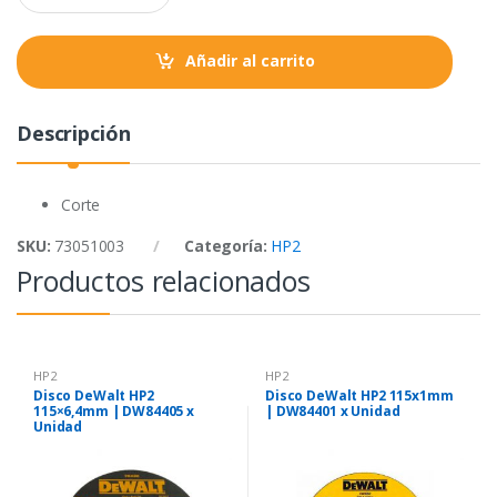
a
k
p
n
t
Añadir al carrito
i
t
y
Descripción
Corte
SKU:
73051003
Categoría:
HP2
Productos relacionados
HP2
HP2
Disco DeWalt HP2
Disco DeWalt HP2 115x1mm
115×6,4mm | DW84405 x
| DW84401 x Unidad
Unidad