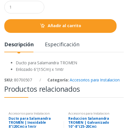
o
e
A
Q
o
r
p
u
a
k
p
n
t
Añadir al carrito
i
t
y
Descripción
Especificación
Ducto para Salamandra TROMEN
Enlozado 6″(15Cm) x 1mtr
SKU:
80700507
Categoría:
Accesorios para Instalacion
Productos relacionados
Accesorios para Instalacion
Accesorios para Instalacion
Ducto para Salamandra
Reduccion Salamandra
TROMEN | Inoxidable
TROMEN | Galvanizado
8″(20Cm) x 1mtr
10″-8″(25-20Cm)