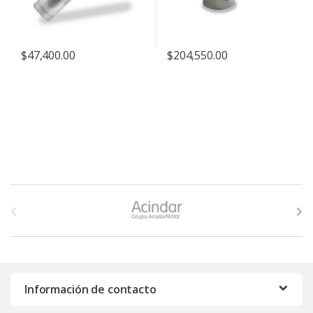
$
47,400.00
$
204,550.00
B
r
a
n
Información de contacto
d