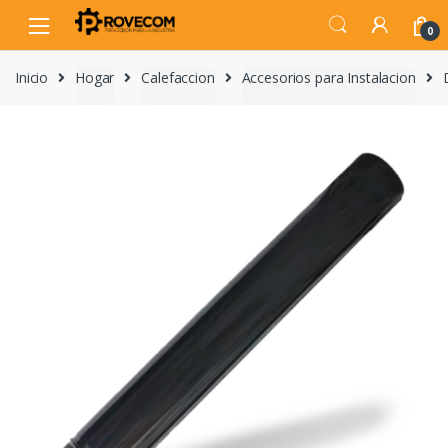
Skip
Skip
to
to
0
navigation
content
Inicio
Hogar
Calefaccion
Accesorios para Instalacion