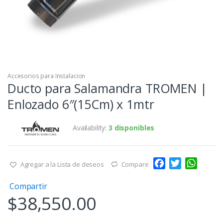
Accesorios para Instalacion
Ducto para Salamandra TROMEN |
Enlozado 6″(15Cm) x 1mtr
Availability:
3 disponibles
F
T
W
Agregar a la Lista de deseos
Compare
a
w
h
Compartir
c
i
a
$
38,550.00
e
t
t
b
t
s