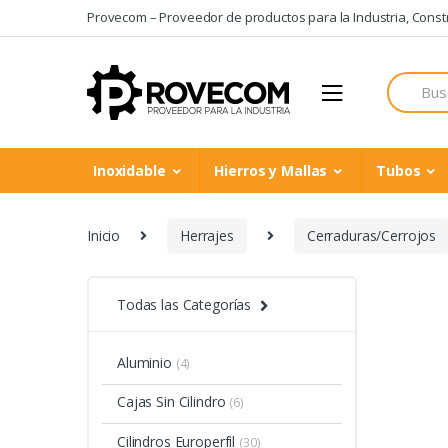
Skip
Skip
Provecom – Proveedor de productos para la Industria, Constru
to
to
navigation
content
Search
for:
Inoxidable
Hierros y Mallas
Tubos
Inicio
Herrajes
Cerraduras/Cerrojos
Todas las Categorías
Aluminio
(4)
Cajas Sin Cilindro
(6)
Cilindros Europerfil
(30)