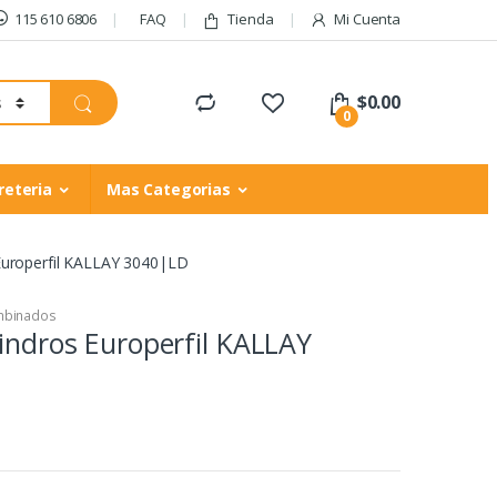
115 610 6806
FAQ
Tienda
Mi Cuenta
$
0.00
0
reteria
Mas Categorias
 Europerfil KALLAY 3040|LD
ombinados
lindros Europerfil KALLAY