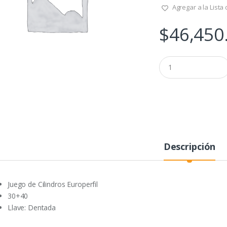
Agregar a la Lista
$
46,450
Q
u
a
n
t
i
t
y
Descripción
Juego de Cilindros Europerfil
30+40
Llave: Dentada