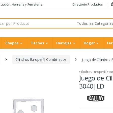
cción, Herrería y Ferretería.
Directorio Productos
Chapas
Techos
Herrajes
Hogar
Fer
Cilindros Europerfil Combinados
Juego de Cilindros
Cilindros Europerfil C
Juego de Ci
3040|LD