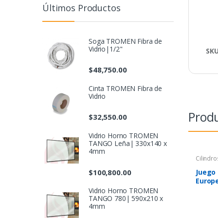
Últimos Productos
Soga TROMEN Fibra de
Vidrio|1/2"
SK
$
48,750.00
Cinta TROMEN Fibra de
Vidrio
Produ
$
32,550.00
Vidrio Horno TROMEN
TANGO Leña| 330x140 x
4mm
Cilindr
$
100,800.00
Juego 
Europe
Vidrio Horno TROMEN
TANGO 780| 590x210 x
4mm