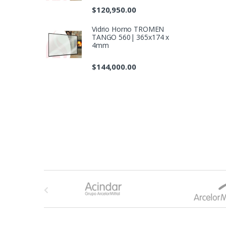
$
120,950.00
Vidrio Horno TROMEN
TANGO 560| 365x174 x
4mm
$
144,000.00
B
r
a