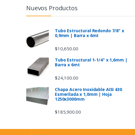
n
Nuevos Productos
d
s
Tubo Estructural Redondo 7/8" x
0,9mm | Barra x 6mt
C
$
10,650.00
a
Tubo Estructural 1-1/4" x 1,6mm |
Barra x 6mt
r
$
24,100.00
o
Chapa Acero Inoxidable AISI 430
u
Esmerilada x 1,0mm | Hoja
1250x3000mm
s
$
185,900.00
e
l