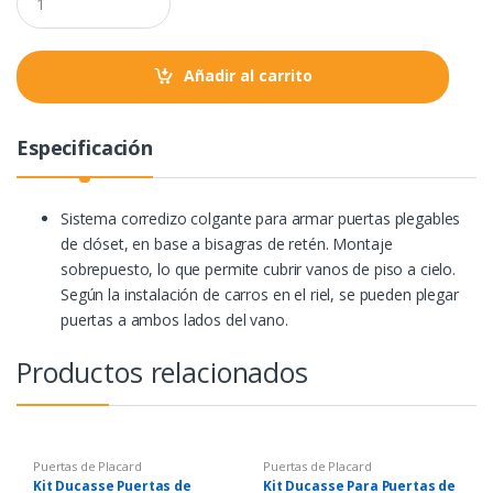
o
r
p
u
a
k
p
n
t
Añadir al carrito
i
t
y
Especificación
Sistema corredizo colgante para armar puertas plegables
de clóset, en base a bisagras de retén. Montaje
sobrepuesto, lo que permite cubrir vanos de piso a cielo.
Según la instalación de carros en el riel, se pueden plegar
puertas a ambos lados del vano.
Productos relacionados
Puertas de Placard
Puertas de Placard
Kit Ducasse Puertas de
Kit Ducasse Para Puertas de