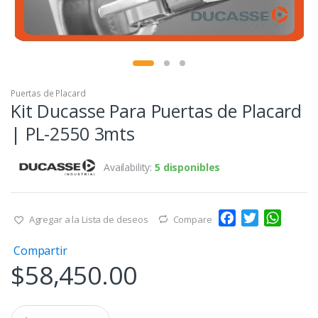
Puertas de Placard
Kit Ducasse Para Puertas de Placard
| PL-2550 3mts
Availability:
5 disponibles
F
T
W
Agregar a la Lista de deseos
Compare
a
w
h
Compartir
c
i
a
$
58,450.00
e
t
t
b
t
s
o
e
A
Q