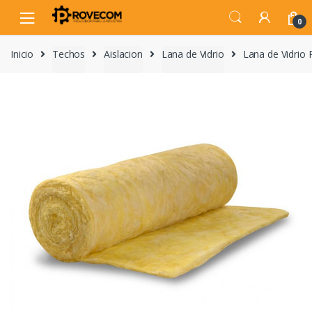
Skip
Skip
to
to
0
navigation
content
Inicio
Techos
Aislacion
Lana de Vidrio
Lana de Vidrio