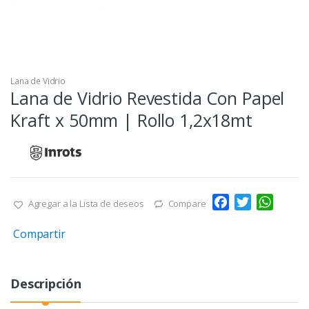
Lana de Vidrio
Lana de Vidrio Revestida Con Papel
Kraft x 50mm | Rollo 1,2x18mt
F
T
W
Agregar a la Lista de deseos
Compare
a
w
h
Compartir
c
i
a
e
t
t
b
t
s
Descripción
o
e
A
o
r
p