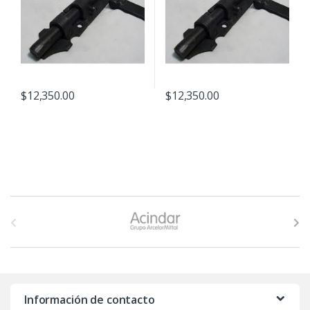
$
12,350.00
$
12,350.00
B
r
a
n
Información de contacto