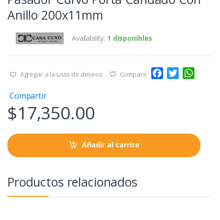
Anillo 200x11mm
Availability:
1 disponibles
F
T
W
Agregar a la Lista de deseos
Compare
a
w
h
Compartir
c
i
a
$
17,350.00
e
t
t
b
t
s
o
e
A
o
r
p
Añadir al carrito
k
p
Productos relacionados