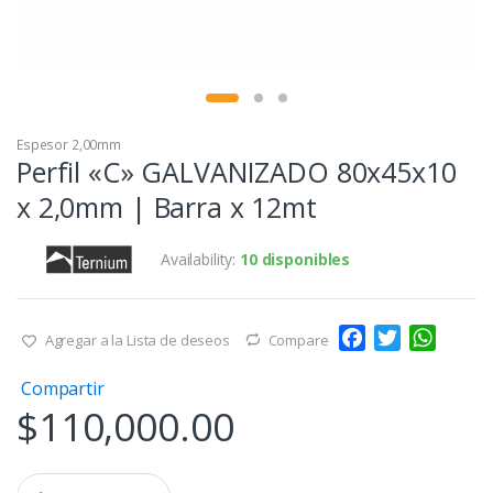
Espesor 2,00mm
Perfil «C» GALVANIZADO 80x45x10
x 2,0mm | Barra x 12mt
Availability:
10 disponibles
F
T
W
Agregar a la Lista de deseos
Compare
a
w
h
Compartir
c
i
a
$
110,000.00
e
t
t
b
t
s
o
e
A
Q