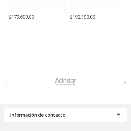
$
179,650.00
$
192,150.00
B
r
a
n
Información de contacto
d