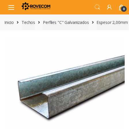
Skip
Skip
to
to
0
navigation
content
Inicio
Techos
Perfiles "C" Galvanizados
Espesor 2,00mm