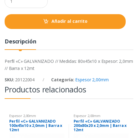
o
r
p
u
a
k
p
n
t
Añadir al carrito
i
t
y
Descripción
Perfil «C» GALVANIZADO // Medidas: 80x45x10 x Espesor: 2,0mm
// Barra x 12mt
SKU:
20122004
Categoría:
Espesor 2,00mm
Productos relacionados
Espesor 2,00mm
Espesor 2,00mm
Perfil «C» GALVANIZADO
Perfil «C» GALVANIZADO
100x45x10 x 2,0mm | Barra x
200x80x20 x 2,0mm | Barra x
12mt
12mt