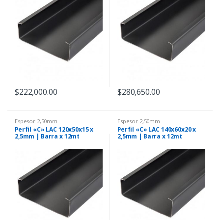
$
222,000.00
$
280,650.00
Espesor 2,50mm
Espesor 2,50mm
Perfil «C» LAC 120x50x15 x
Perfil «C» LAC 140x60x20 x
2,5mm | Barra x 12mt
2,5mm | Barra x 12mt