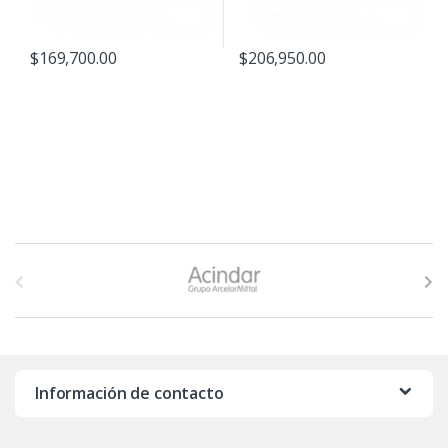
$
169,700.00
$
206,950.00
B
r
a
n
Información de contacto
d