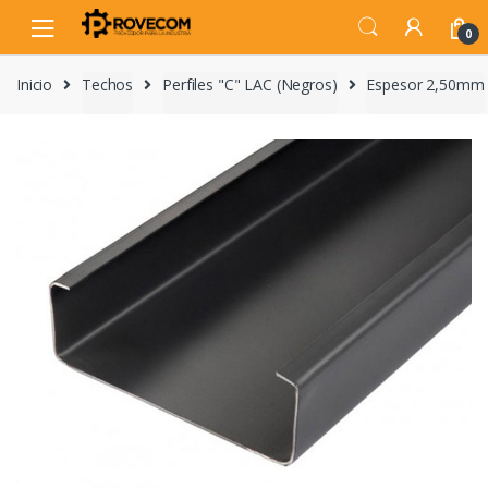
Skip
Skip
to
to
0
navigation
content
Inicio
Techos
Perfiles "C" LAC (Negros)
Espesor 2,50mm