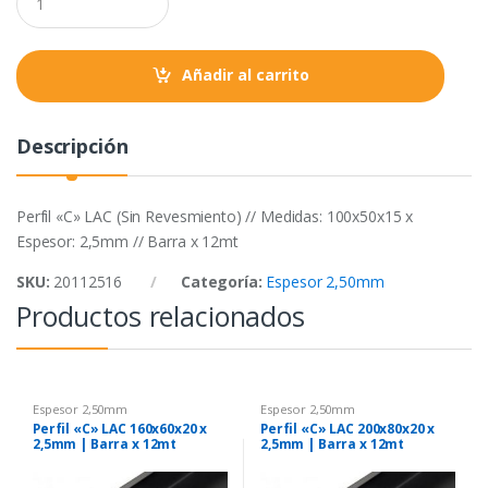
o
r
p
u
a
k
p
n
t
Añadir al carrito
i
t
y
Descripción
Perfil «C» LAC (Sin Revesmiento) // Medidas: 100x50x15 x
Espesor: 2,5mm // Barra x 12mt
SKU:
20112516
Categoría:
Espesor 2,50mm
Productos relacionados
Espesor 2,50mm
Espesor 2,50mm
Perfil «C» LAC 160x60x20 x
Perfil «C» LAC 200x80x20 x
2,5mm | Barra x 12mt
2,5mm | Barra x 12mt