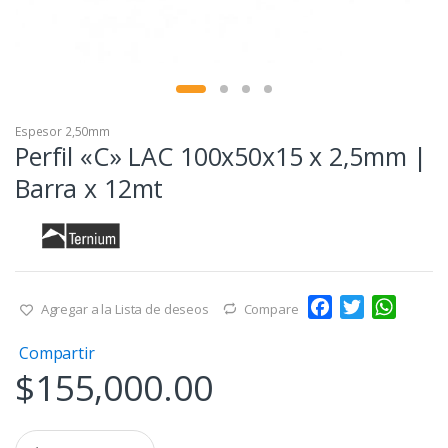
Espesor 2,50mm
Perfil «C» LAC 100x50x15 x 2,5mm |
Barra x 12mt
F
T
W
Agregar a la Lista de deseos
Compare
a
w
h
Compartir
c
i
a
$
155,000.00
e
t
t
b
t
s
o
e
A
Q