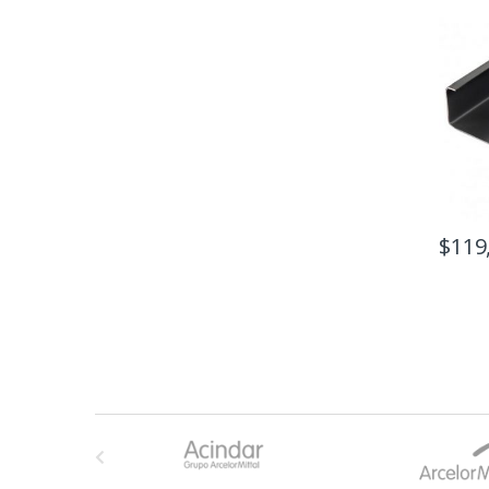
$
119
B
r