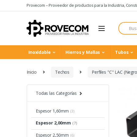
Skip
Skip
Provecom – Proveedor de productos para la Industria, Constru
to
to
navigation
content
Search
for:
Inoxidable
Hierros y Mallas
Tubos
Inicio
Techos
Perfiles "C" LAC (Negro
Todas las Categorías
Espesor 1,60mm
(3)
Espesor 2,00mm
(7)
Espesor 2,50mm
(6)