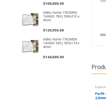
Per
$
100,800.00
Vidrio Horno TROMEN
TANGO 780| 590x210 x
4mm
$
120,950.00
SK
Vidrio Horno TROMEN
TANGO 560| 365x174 x
4mm
$
144,000.00
Produ
Espeso
Perfil
2,0mm 