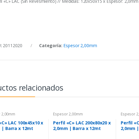
fil «C» LAC (Sin Revesmiento) // Medidas: 120x50x15 x Espesor: 2,0mm
U:
20112020
Categoría:
Espesor 2,00mm
ctos relacionados
r 2,00mm
Espesor 2,00mm
Espesor 
 «C» LAC 100x45x10 x
Perfil «C» LAC 200x80x20 x
Perfil «
| Barra x 12mt
2,0mm | Barra x 12mt
2,0mm |