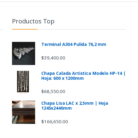
Productos Top
Terminal A304 Pulida 76,2 mm
$
39,400.00
Chapa Calada Artistica Modelo HP-14 |
Hoja: 600 x 1200mm
$
68,550.00
Chapa Lisa LAC x 2,5mm | Hoja
1245x2440mm
$
166,650.00