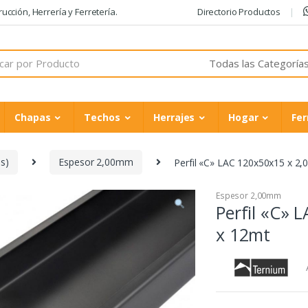
cción, Herrería y Ferretería.
Directorio Productos
Chapas
Techos
Herrajes
Hogar
Fer
s)
Espesor 2,00mm
Perfil «C» LAC 120x50x15 x 2
Espesor 2,00mm
Perfil «C» 
x 12mt