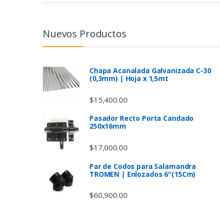
a
n
Nuevos Productos
d
s
Chapa Acanalada Galvanizada C-30
(0,3mm) | Hoja x 1,5mt
C
$
15,400.00
a
Pasador Recto Porta Candado
250x16mm
r
$
17,000.00
o
Par de Codos para Salamandra
u
TROMEN | Enlozados 6"(15Cm)
s
$
60,900.00
e