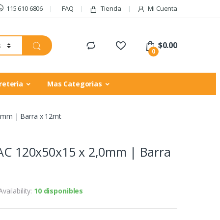
115 610 6806
FAQ
Tienda
Mi Cuenta
$
0.00
0
reteria
Mas Categorias
,0mm | Barra x 12mt
LAC 120x50x15 x 2,0mm | Barra
Availability:
10 disponibles