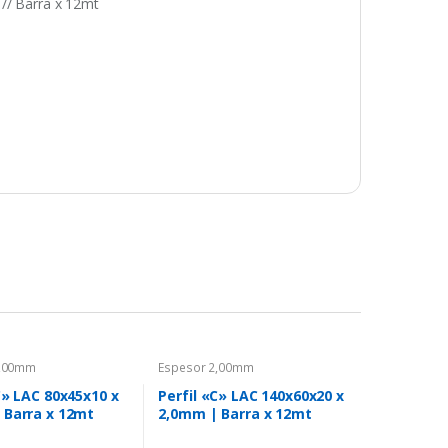
 // Barra x 12mt
2,00mm
Espesor 2,00mm
C» LAC 80x45x10 x
Perfil «C» LAC 140x60x20 x
 Barra x 12mt
2,0mm | Barra x 12mt