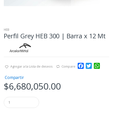
HEB
Perfil Grey HEB 300 | Barra x 12 Mt
F
T
W
Agregar a la Lista de deseos
Compare
a
w
h
Compartir
c
i
a
$
6,680,050.00
e
t
t
b
t
s
o
e
A
Q
o
r
p
u
a
k
p
n