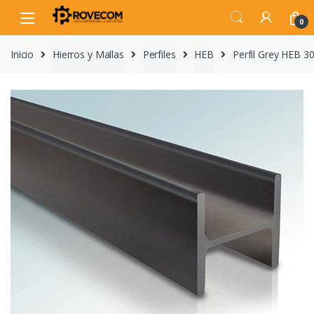
Skip
Skip
to
to
0
navigation
content
Inicio
Hierros y Mallas
Perfiles
HEB
Perfil Grey HEB 3