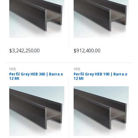
$
3,242,250.00
$
912,400.00
HEB
HEB
Perfil Grey HEB 360 | Barra x
Perfil Grey HEB 100 | Barra x
12 Mt
12 Mt