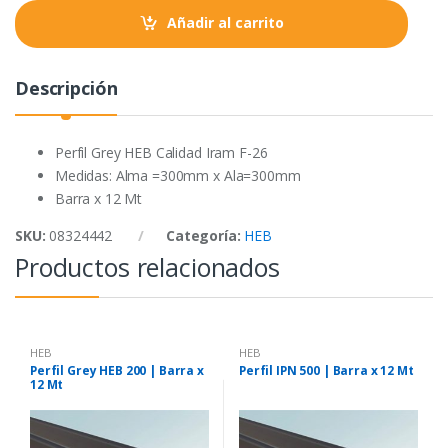
t
Añadir al carrito
i
t
y
Descripción
Perfil Grey HEB Calidad Iram F-26
Medidas: Alma =300mm x Ala=300mm
Barra x 12 Mt
SKU:
08324442
Categoría:
HEB
Productos relacionados
HEB
HEB
Perfil Grey HEB 200 | Barra x
Perfil IPN 500 | Barra x 12 Mt
12 Mt