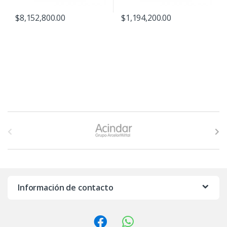
$
8,152,800.00
$
1,194,200.00
B
r
a
n
Información de contacto
d
s