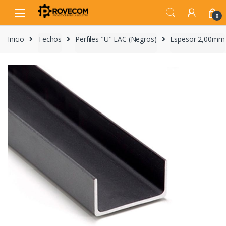
Skip
Skip
to
to
0
navigation
content
Inicio
Techos
Perfiles "U" LAC (Negros)
Espesor 2,00mm