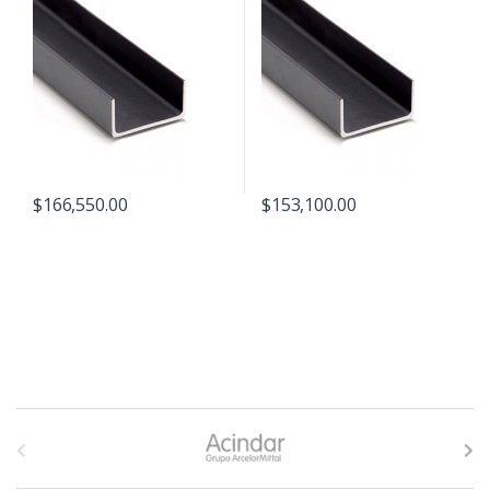
$
166,550.00
$
153,100.00
B
r