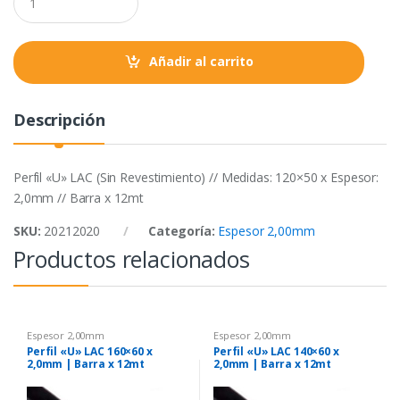
o
r
p
u
a
k
p
n
t
Añadir al carrito
i
t
y
Descripción
Perfil «U» LAC (Sin Revestimiento) // Medidas: 120×50 x Espesor:
2,0mm // Barra x 12mt
SKU:
20212020
Categoría:
Espesor 2,00mm
Productos relacionados
Espesor 2,00mm
Espesor 2,00mm
Perfil «U» LAC 160×60 x
Perfil «U» LAC 140×60 x
2,0mm | Barra x 12mt
2,0mm | Barra x 12mt