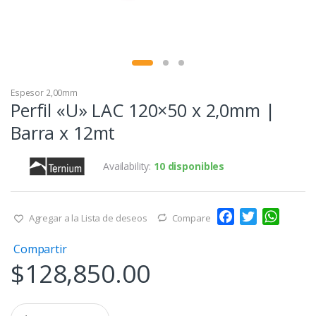
Espesor 2,00mm
Perfil «U» LAC 120×50 x 2,0mm |
Barra x 12mt
Availability:
10 disponibles
F
T
W
Agregar a la Lista de deseos
Compare
a
w
h
Compartir
c
i
a
$
128,850.00
e
t
t
b
t
s
o
e
A
Q