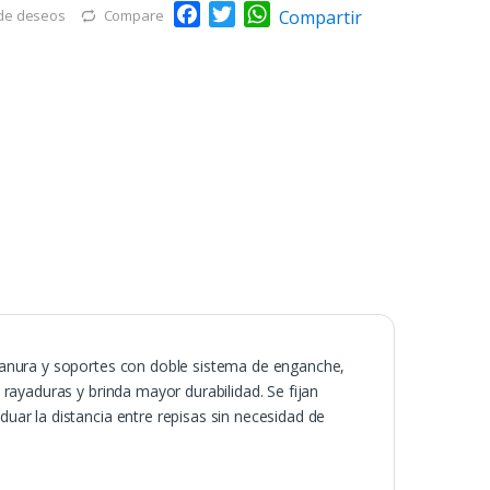
F
T
W
Compartir
 de deseos
Compare
a
w
h
c
i
a
e
t
t
b
t
s
o
e
A
o
r
p
k
p
ranura y soportes con doble sistema de enganche,
rayaduras y brinda mayor durabilidad. Se fijan
ar la distancia entre repisas sin necesidad de