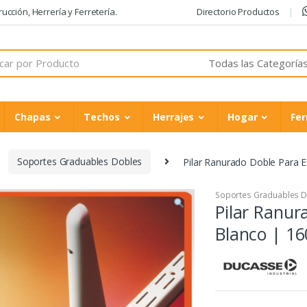
cción, Herrería y Ferretería.
Directorio Productos
Chapas
Techos
Herrajes
Hogar
Fer
Soportes Graduables Dobles
Pilar Ranurado Doble Para 
Soportes Graduables 
Pilar Ranur
Blanco | 1