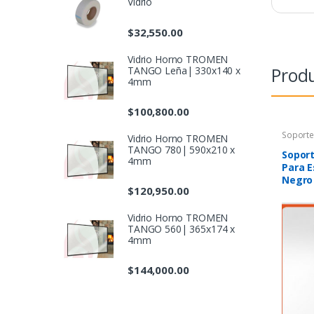
Vidrio
$
32,550.00
Vidrio Horno TROMEN
Produ
TANGO Leña| 330x140 x
4mm
$
100,800.00
Soporte
Vidrio Horno TROMEN
TANGO 780| 590x210 x
Sopor
4mm
Para 
Negro
$
120,950.00
Vidrio Horno TROMEN
TANGO 560| 365x174 x
4mm
$
144,000.00