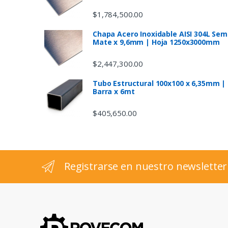
C
$
1,784,500.00
a
Chapa Acero Inoxidable AISI 304L Sem
Mate x 9,6mm | Hoja 1250x3000mm
r
$
2,447,300.00
o
Tubo Estructural 100x100 x 6,35mm |
u
Barra x 6mt
s
$
405,650.00
e
l
Registrarse en nuestro newsletter