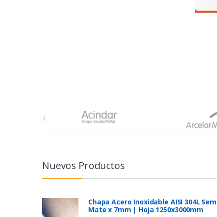
B
r
a
n
Nuevos Productos
d
s
Chapa Acero Inoxidable AISI 304L Sem
Mate x 7mm | Hoja 1250x3000mm