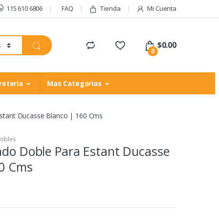
115 610 6806
FAQ
Tienda
Mi Cuenta
$
0.00
0
reteria
Mas Categorias
Estant Ducasse Blanco | 160 Cms
Dobles
ado Doble Para Estant Ducasse
60 Cms