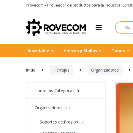
Skip
Skip
Provecom – Proveedor de productos para la Industria, Constru
to
to
navigation
content
Search
for:
Inoxidable
Hierros y Mallas
Tubos
Inicio
Herrajes
Organizadores
Todas las Categorías
Organizadores
(61)
Soportes de Presion
(0)