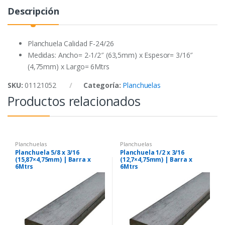
o
r
p
Descripción
k
p
Planchuela Calidad F-24/26
Medidas: Ancho= 2-1/2″ (63,5mm) x Espesor= 3/16″
(4,75mm) x Largo= 6Mtrs
SKU:
01121052
Categoría:
Planchuelas
Productos relacionados
Planchuelas
Planchuelas
Planchuela 5/8 x 3/16
Planchuela 1/2 x 3/16
(15,87×4,75mm) | Barra x
(12,7×4,75mm) | Barra x
6Mtrs
6Mtrs