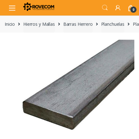
Skip
Skip
to
to
0
navigation
content
Inicio
Hierros y Mallas
Barras Herrero
Planchuelas
Pla