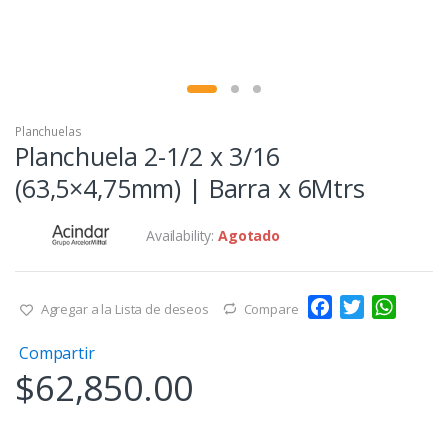
Planchuelas
Planchuela 2-1/2 x 3/16
(63,5×4,75mm) | Barra x 6Mtrs
Availability:
Agotado
F
T
W
Agregar a la Lista de deseos
Compare
a
w
h
Compartir
c
i
a
$
62,850.00
e
t
t
b
t
s
o
e
A