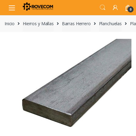
Skip
Skip
to
to
0
navigation
content
Inicio
Hierros y Mallas
Barras Herrero
Planchuelas
Pla