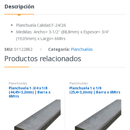
o
r
p
Descripción
k
p
Planchuela Calidad F-24/26
Medidas: Ancho= 3-1/2″ (88,8mm) x Espesor= 3/4″
(19,05mm) x Largo= 6Mtrs
SKU:
01122862
Categoría:
Planchuelas
Productos relacionados
Planchuelas
Planchuelas
Planchuela 1-3/4 x 1/8
Planchuela 1 x 1/8
(44,45×3,2mm) | Barra x
(25,4×3,2mm) | Barra x 6Mtrs
6Mtrs