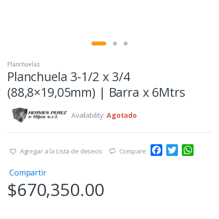
Planchuelas
Planchuela 3-1/2 x 3/4
(88,8×19,05mm) | Barra x 6Mtrs
Availability:
Agotado
F
T
W
Agregar a la Lista de deseos
Compare
a
w
h
Compartir
c
i
a
$
670,350.00
e
t
t
b
t
s
o
e
A