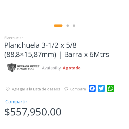
Planchuelas
Planchuela 3-1/2 x 5/8
(88,8×15,87mm) | Barra x 6Mtrs
Availability:
Agotado
F
T
W
Agregar a la Lista de deseos
Compare
a
w
h
Compartir
c
i
a
$
557,950.00
e
t
t
b
t
s
o
e
A