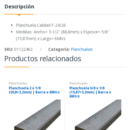
o
r
p
Descripción
k
p
Planchuela Calidad F-24/26
Medidas: Ancho= 3-1/2″ (88,8mm) x Espesor= 5/8″
(15,87mm) x Largo= 6Mtrs
SKU:
01122462
Categoría:
Planchuelas
Productos relacionados
Planchuelas
Planchuelas
Planchuela 2 x 1/8
Planchuela 5/8 x 1/8
(50,8×3,2mm) | Barra x 6Mtrs
(15,87×3,2mm) | Barra x
6Mtrs