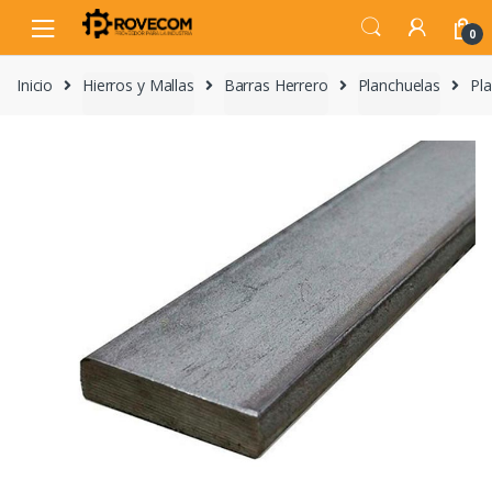
Skip
Skip
to
to
0
navigation
content
Inicio
Hierros y Mallas
Barras Herrero
Planchuelas
Pla