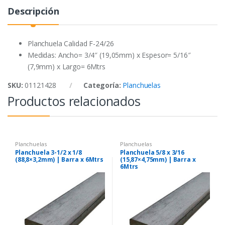
o
r
p
Descripción
k
p
Planchuela Calidad F-24/26
Medidas: Ancho= 3/4″ (19,05mm) x Espesor= 5/16″
(7,9mm) x Largo= 6Mtrs
SKU:
01121428
Categoría:
Planchuelas
Productos relacionados
Planchuelas
Planchuelas
Planchuela 3-1/2 x 1/8
Planchuela 5/8 x 3/16
(88,8×3,2mm) | Barra x 6Mtrs
(15,87×4,75mm) | Barra x
6Mtrs