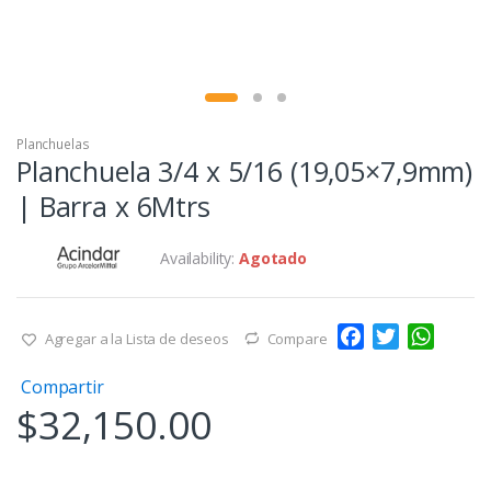
Planchuelas
Planchuela 3/4 x 5/16 (19,05×7,9mm)
| Barra x 6Mtrs
Availability:
Agotado
F
T
W
Agregar a la Lista de deseos
Compare
a
w
h
Compartir
c
i
a
$
32,150.00
e
t
t
b
t
s
o
e
A