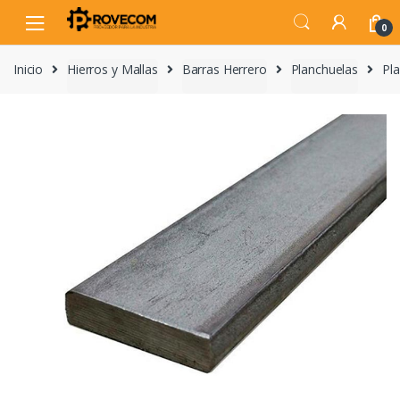
Skip
Skip
to
to
0
navigation
content
Inicio
Hierros y Mallas
Barras Herrero
Planchuelas
Pla