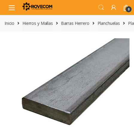
Skip
Skip
to
to
0
navigation
content
Inicio
Hierros y Mallas
Barras Herrero
Planchuelas
Pl