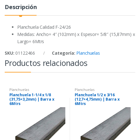
o
r
p
Descripción
k
p
Planchuela Calidad F-24/26
Medidas: Ancho= 4″ (102mm) x Espesor= 5/8″ (15,87mm) x
Largo= 6Mtrs
SKU:
01122466
Categoría:
Planchuelas
Productos relacionados
Planchuelas
Planchuelas
Planchuela 1-1/4 x 1/8
Planchuela 1/2 x 3/16
(31,75×3,2mm) | Barra x
(12,7×4,75mm) | Barra x
6Mtrs
6Mtrs