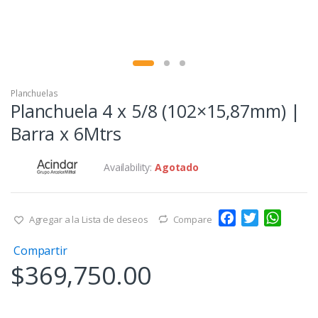
Planchuelas
Planchuela 4 x 5/8 (102×15,87mm) |
Barra x 6Mtrs
Availability:
Agotado
F
T
W
Agregar a la Lista de deseos
Compare
a
w
h
Compartir
c
i
a
$
369,750.00
e
t
t
b
t
s
o
e
A