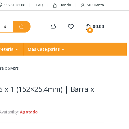
115 610 6806
FAQ
Tienda
Mi Cuenta
$
0.00
0
reteria
Mas Categorias
ra x 6Mtrs
6 x 1 (152×25,4mm) | Barra x
Availability:
Agotado