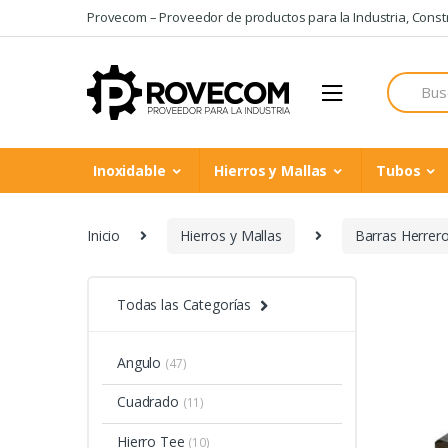
Skip
Skip
Provecom – Proveedor de productos para la Industria, Constru
to
to
navigation
content
Search
for:
Inoxidable
Hierros y Mallas
Tubos
Inicio
Hierros y Mallas
Barras Herrer
Todas las Categorías
Angulo
(47)
Cuadrado
(11)
Hierro Tee
(10)