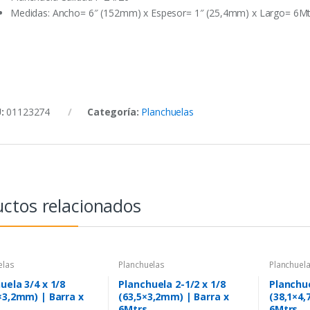
Medidas: Ancho= 6″ (152mm) x Espesor= 1″ (25,4mm) x Largo= 6Mt
U:
01123274
Categoría:
Planchuelas
ctos relacionados
elas
Planchuelas
Planchuel
uela 3/4 x 1/8
Planchuela 2-1/2 x 1/8
Planchue
×3,2mm) | Barra x
(63,5×3,2mm) | Barra x
(38,1×4,
6Mtrs
6Mtrs