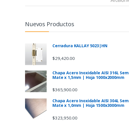
r
a
n
Nuevos Productos
d
s
Cerradura KALLAY 5023|HN
C
$
29,420.00
a
Chapa Acero Inoxidable AISI 316L Sem
Mate x 1,5mm | Hoja 1000x2000mm
r
$
365,900.00
o
Chapa Acero Inoxidable AISI 304L Sem
u
Mate x 1,0mm | Hoja 1500x3000mm
s
$
323,950.00
e