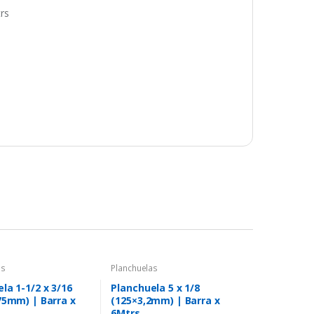
rs
as
Planchuelas
la 1-1/2 x 3/16
Planchuela 5 x 1/8
75mm) | Barra x
(125×3,2mm) | Barra x
6Mtrs