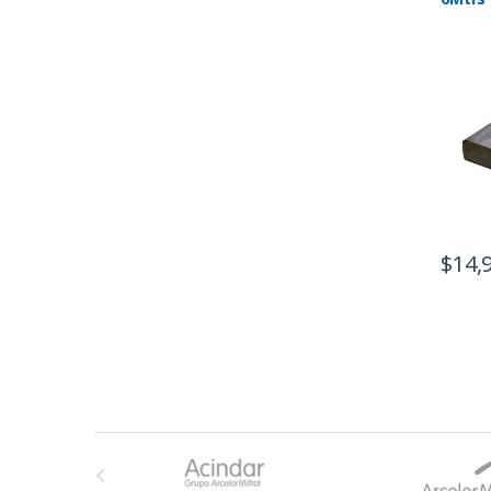
$
14,
B