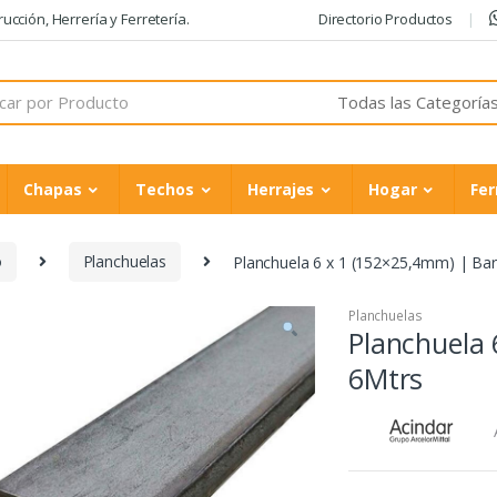
cción, Herrería y Ferretería.
Directorio Productos
Chapas
Techos
Herrajes
Hogar
Fer
o
Planchuelas
Planchuela 6 x 1 (152×25,4mm) | Bar
Planchuelas
Planchuela 
6Mtrs