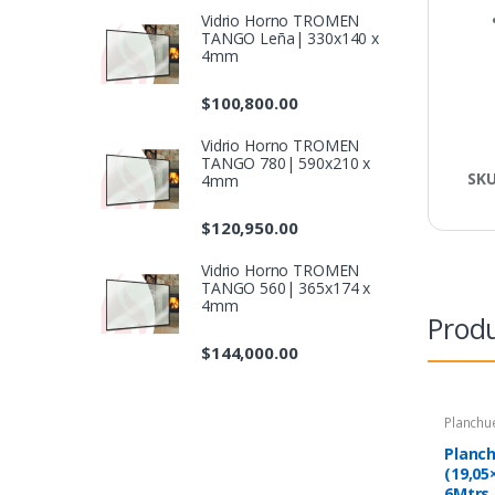
Vidrio Horno TROMEN
TANGO Leña| 330x140 x
4mm
$
100,800.00
Vidrio Horno TROMEN
TANGO 780| 590x210 x
SK
4mm
$
120,950.00
Vidrio Horno TROMEN
TANGO 560| 365x174 x
4mm
Produ
$
144,000.00
Planchu
Planch
(19,05
6Mtrs