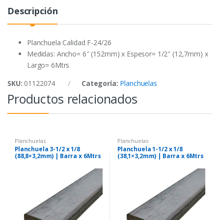
o
r
p
Descripción
k
p
Planchuela Calidad F-24/26
Medidas: Ancho= 6″ (152mm) x Espesor= 1/2″ (12,7mm) x
Largo= 6Mtrs
SKU:
01122074
Categoría:
Planchuelas
Productos relacionados
Planchuelas
Planchuelas
Planchuela 3-1/2 x 1/8
Planchuela 1-1/2 x 1/8
(88,8×3,2mm) | Barra x 6Mtrs
(38,1×3,2mm) | Barra x 6Mtrs