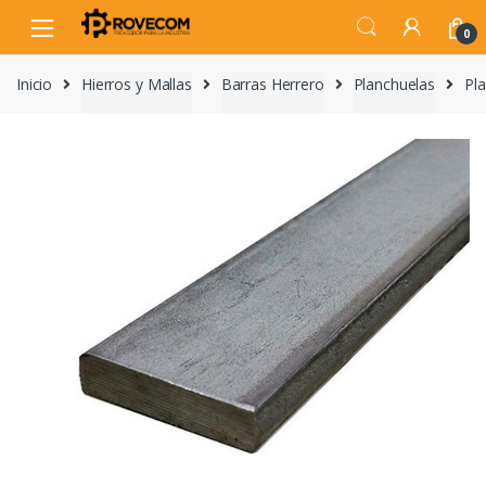
Skip
Skip
to
to
0
navigation
content
Inicio
Hierros y Mallas
Barras Herrero
Planchuelas
Pl