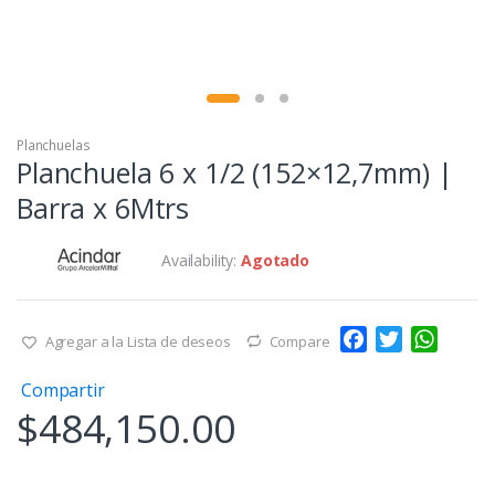
Planchuelas
Planchuela 6 x 1/2 (152×12,7mm) |
Barra x 6Mtrs
Availability:
Agotado
F
T
W
Agregar a la Lista de deseos
Compare
a
w
h
Compartir
c
i
a
$
484,150.00
e
t
t
b
t
s
o
e
A