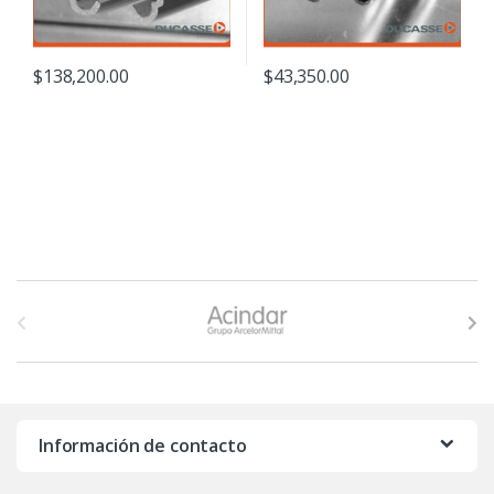
$
138,200.00
$
43,350.00
B
r
a
n
Información de contacto
d