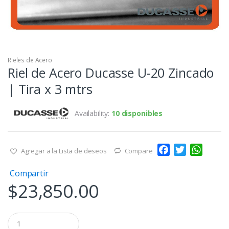
Rieles de Acero
Riel de Acero Ducasse U-20 Zincado
| Tira x 3 mtrs
Availability:
10 disponibles
F
T
W
Agregar a la Lista de deseos
Compare
a
w
h
Compartir
c
i
a
$
23,850.00
e
t
t
b
t
s
o
e
A
Q
o
r
p
u