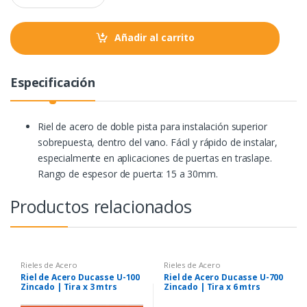
a
k
p
n
t
Añadir al carrito
i
t
y
Especificación
Riel de acero de doble pista para instalación superior
sobrepuesta, dentro del vano. Fácil y rápido de instalar,
especialmente en aplicaciones de puertas en traslape.
Rango de espesor de puerta: 15 a 30mm.
Productos relacionados
Rieles de Acero
Rieles de Acero
Riel de Acero Ducasse U-100
Riel de Acero Ducasse U-700
Zincado | Tira x 3 mtrs
Zincado | Tira x 6 mtrs