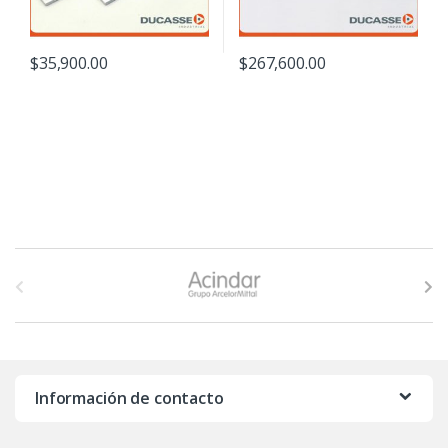
$
35,900.00
$
267,600.00
B
r
a
n
Información de contacto
d