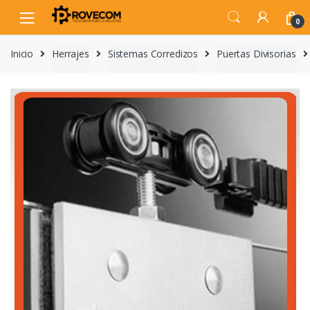
Skip
Skip
to
to
0
navigation
content
Inicio
Herrajes
Sistemas Corredizos
Puertas Divisorias