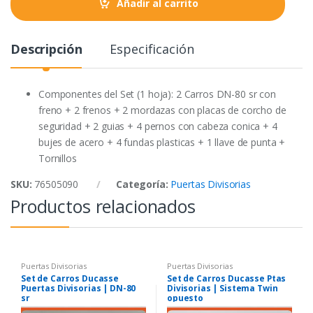
o
r
p
Añadir al carrito
k
p
Descripción
Especificación
Componentes del Set (1 hoja): 2 Carros DN-80 sr con
freno + 2 frenos + 2 mordazas con placas de corcho de
seguridad + 2 guias + 4 pernos con cabeza conica + 4
bujes de acero + 4 fundas plasticas + 1 llave de punta +
Tornillos
SKU:
76505090
Categoría:
Puertas Divisorias
Productos relacionados
Puertas Divisorias
Puertas Divisorias
Set de Carros Ducasse
Set de Carros Ducasse Ptas
Puertas Divisorias | DN-80
Divisorias | Sistema Twin
sr
opuesto