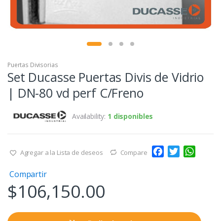
Puertas Divisorias
Set Ducasse Puertas Divis de Vidrio
| DN-80 vd perf C/Freno
Availability:
1 disponibles
F
T
W
Agregar a la Lista de deseos
Compare
a
w
h
Compartir
c
i
a
$
106,150.00
e
t
t
b
t
s
o
e
A