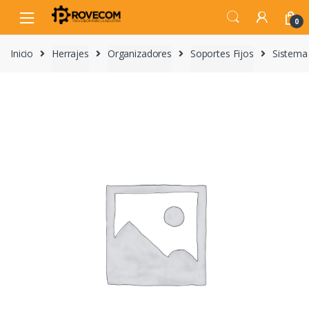
Skip
Skip
to
to
0
navigation
content
Inicio
Herrajes
Organizadores
Soportes Fijos
Sistema 