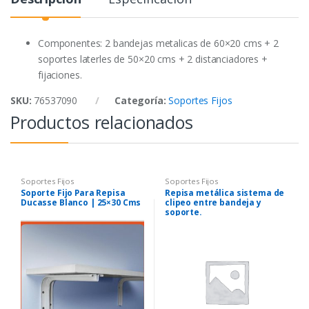
o
e
A
o
r
p
k
p
Componentes: 2 bandejas metalicas de 60×20 cms + 2
soportes laterles de 50×20 cms + 2 distanciadores +
fijaciones.
SKU:
76537090
Categoría:
Soportes Fijos
Productos relacionados
Soportes Fijos
Soportes Fijos
Soporte Fijo Para Repisa
Repisa metálica sistema de
Ducasse Blanco | 25×30 Cms
clipeo entre bandeja y
soporte.