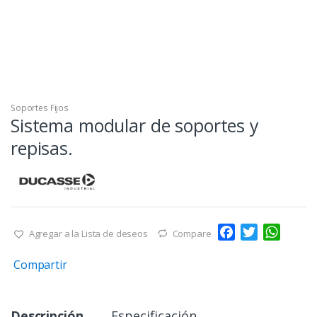
Soportes Fijos
Sistema modular de soportes y
repisas.
F
T
W
Agregar a la Lista de deseos
Compare
a
w
h
Compartir
c
i
a
e
t
t
b
t
s
Descripción
Especificación