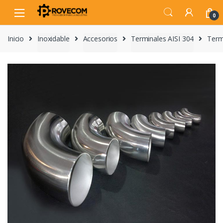
Skip
Skip
to
to
0
navigation
content
Inicio
Inoxidable
Accesorios
Terminales AISI 304
Term