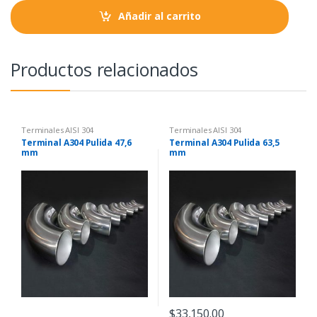
t
Añadir al carrito
i
t
y
Productos relacionados
Terminales AISI 304
Terminales AISI 304
Terminal A304 Pulida 47,6
Terminal A304 Pulida 63,5
mm
mm
$
33,150.00