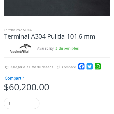
Terminales AISI 304
Terminal A304 Pulida 101,6 mm
Availability:
5 disponibles
F
T
W
Agregar a la Lista de deseos
Compare
a
w
h
Compartir
c
i
a
$
60,200.00
e
t
t
b
t
s
o
e
A
Q
o
r
p
u
a
k
p
n