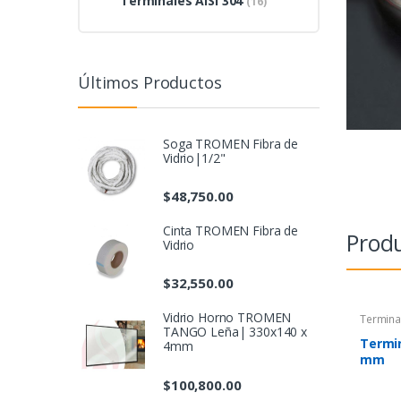
Terminales AISI 304
(16)
Últimos Productos
Soga TROMEN Fibra de
Vidrio|1/2"
$
48,750.00
Cinta TROMEN Fibra de
Produ
Vidrio
$
32,550.00
Vidrio Horno TROMEN
Termina
TANGO Leña| 330x140 x
Termin
4mm
mm
$
100,800.00