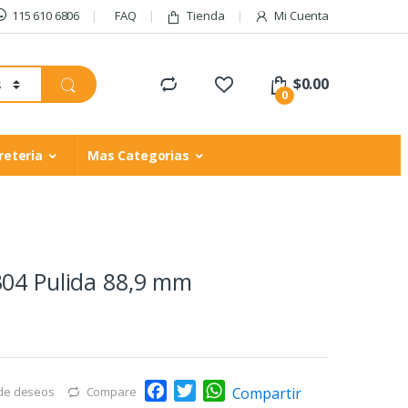
115 610 6806
FAQ
Tienda
Mi Cuenta
$
0.00
0
reteria
Mas Categorias
304 Pulida 88,9 mm
F
T
W
Compartir
 de deseos
Compare