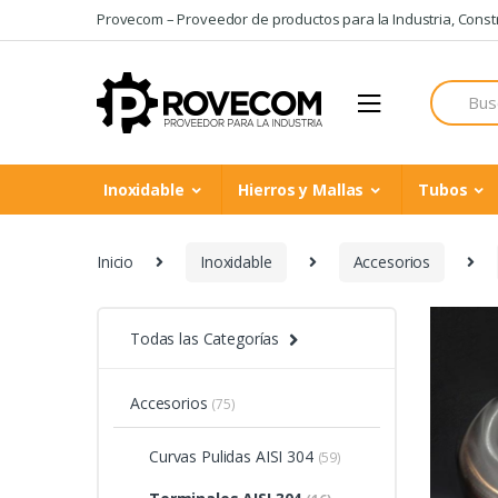
Skip
Skip
Provecom – Proveedor de productos para la Industria, Constru
to
to
navigation
content
Search
for:
Inoxidable
Hierros y Mallas
Tubos
Inicio
Inoxidable
Accesorios
Todas las Categorías
Accesorios
(75)
Curvas Pulidas AISI 304
(59)