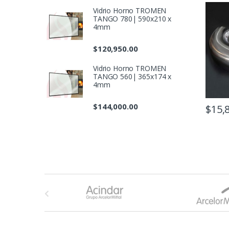
Vidrio Horno TROMEN
TANGO 780| 590x210 x
4mm
$
120,950.00
Vidrio Horno TROMEN
TANGO 560| 365x174 x
4mm
$
144,000.00
$
15,
B
r
a