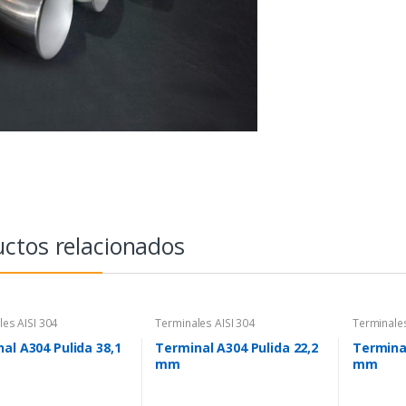
ctos relacionados
les AISI 304
Terminales AISI 304
Terminales
al A304 Pulida 38,1
Terminal A304 Pulida 22,2
Terminal
mm
mm