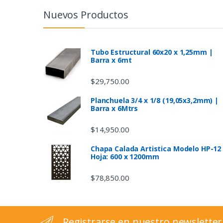
n
Nuevos Productos
d
s
Tubo Estructural 60x20 x 1,25mm |
Barra x 6mt
C
$
29,750.00
a
Planchuela 3/4 x 1/8 (19,05x3,2mm) |
Barra x 6Mtrs
r
$
14,950.00
o
Chapa Calada Artistica Modelo HP-12
u
Hoja: 600 x 1200mm
s
$
78,850.00
e
l
Registrarse en nuestro newsletter