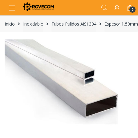
Skip
Skip
to
to
0
navigation
content
Inicio
Inoxidable
Tubos Pulidos AISI 304
Espesor 1,50mm