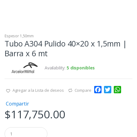
Espesor 1,50mm
Tubo A304 Pulido 40×20 x 1,5mm |
Barra x 6 mt
Availability:
5 disponibles
F
T
W
Agregar a la Lista de deseos
Compare
a
w
h
Compartir
c
i
a
$
117,750.00
e
t
t
b
t
s
o
e
A
Q
o
r
p
u