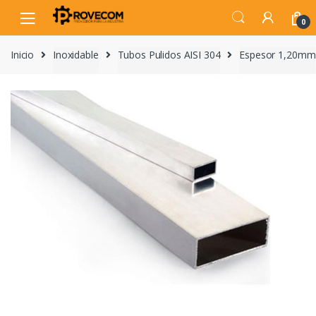
Skip
Skip
to
to
0
navigation
content
Inicio
Inoxidable
Tubos Pulidos AISI 304
Espesor 1,20mm