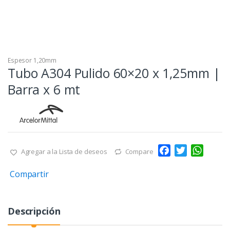
Espesor 1,20mm
Tubo A304 Pulido 60×20 x 1,25mm |
Barra x 6 mt
F
T
W
Agregar a la Lista de deseos
Compare
a
w
h
Compartir
c
i
a
e
t
t
b
t
s
Descripción
o
e
A
o
r
p