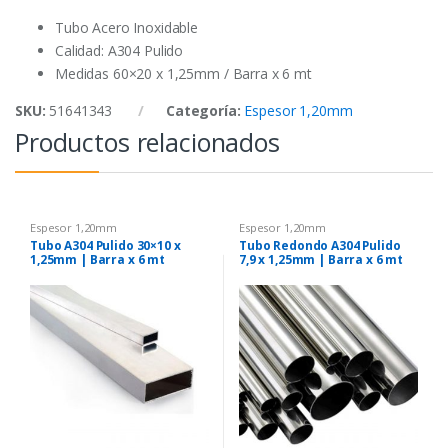
k
p
Tubo Acero Inoxidable
Calidad: A304 Pulido
Medidas 60×20 x 1,25mm / Barra x 6 mt
SKU:
51641343
Categoría:
Espesor 1,20mm
Productos relacionados
Espesor 1,20mm
Espesor 1,20mm
Tubo A304 Pulido 30×10 x
Tubo Redondo A304 Pulido
1,25mm | Barra x 6 mt
7,9 x 1,25mm | Barra x 6 mt