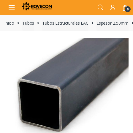
Skip
Skip
to
to
0
navigation
content
Inicio
Tubos
Tubos Estructurales LAC
Espesor 2,50mm