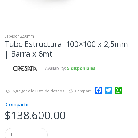
Espesor 2,50mm
Tubo Estructural 100×100 x 2,5mm
| Barra x 6mt
Availability:
5 disponibles
F
T
W
Agregar a la Lista de deseos
Compare
a
w
h
Compartir
c
i
a
$
138,600.00
e
t
t
b
t
s
o
e
A
Q
o
r
p
u