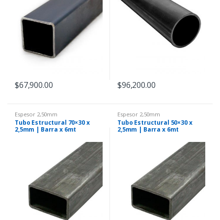
$
67,900.00
$
96,200.00
Espesor 2,50mm
Espesor 2,50mm
Tubo Estructural 70×30 x
Tubo Estructural 50×30 x
2,5mm | Barra x 6mt
2,5mm | Barra x 6mt