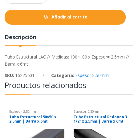
a
k
p
n
t
Añadir al carrito
i
t
y
Descripción
Tubo Estructural LAC // Medidas: 100×100 x Espesor= 2,5mm //
Barra x 6mt
SKU:
16225601
Categoría:
Espesor 2,50mm
Productos relacionados
Espesor 2,50mm
Espesor 2,50mm
Tubo Estructural 50×50 x
Tubo Estructural Redondo 3-
2,5mm | Barra x 6mt
1/2″ x 2,5mm | Barra x 6mt