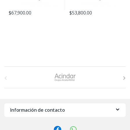
$
67,900.00
$
53,800.00
B
r
a
n
Información de contacto
d