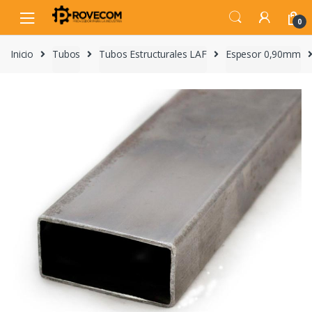
Skip
Skip
to
to
0
navigation
content
Inicio
Tubos
Tubos Estructurales LAF
Espesor 0,90mm