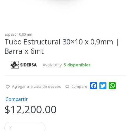
Espesor 0,90mm
Tubo Estructural 30×10 x 0,9mm |
Barra x 6mt
Availability:
5 disponibles
F
T
W
Agregar a la Lista de deseos
Compare
a
w
h
Compartir
c
i
a
$
12,200.00
e
t
t
b
t
s
o
e
A
Q
o
r
p
u