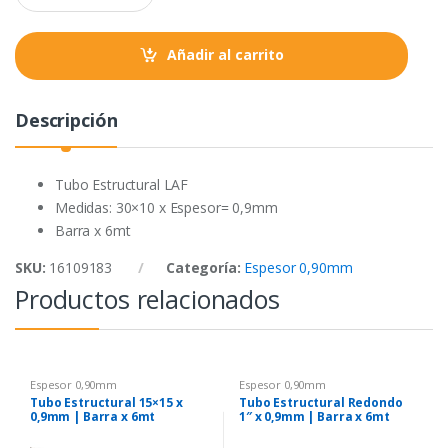
a
k
p
n
t
Añadir al carrito
i
t
y
Descripción
Tubo Estructural LAF
Medidas: 30×10 x Espesor= 0,9mm
Barra x 6mt
SKU:
16109183
Categoría:
Espesor 0,90mm
Productos relacionados
Espesor 0,90mm
Espesor 0,90mm
Tubo Estructural 15×15 x
Tubo Estructural Redondo
0,9mm | Barra x 6mt
1″ x 0,9mm | Barra x 6mt