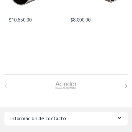
$
10,650.00
$
8,000.00
B
r
a
n
Información de contacto
d