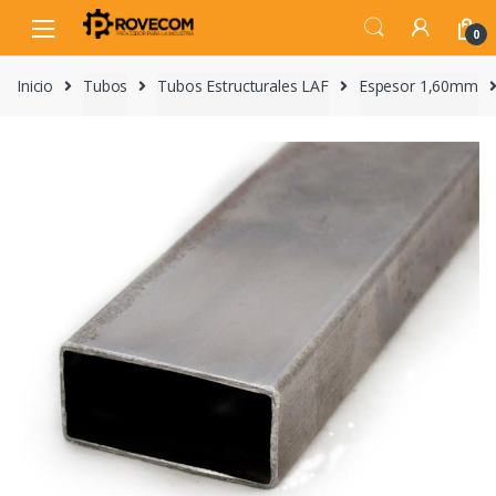
Skip
Skip
to
to
0
navigation
content
Inicio
Tubos
Tubos Estructurales LAF
Espesor 1,60mm