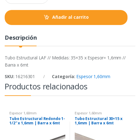
a
k
p
n
t
Añadir al carrito
i
t
y
Descripción
Tubo Estructural LAF // Medidas: 35×35 x Espesor= 1,6mm //
Barra x 6mt
SKU:
16216301
Categoría:
Espesor 1,60mm
Productos relacionados
Espesor 1,60mm
Espesor 1,60mm
Tubo Estructural Redondo 1-
Tubo Estructural 30×15 x
1/2″ x 1,6mm | Barra x 6mt
1,6mm | Barra x 6mt