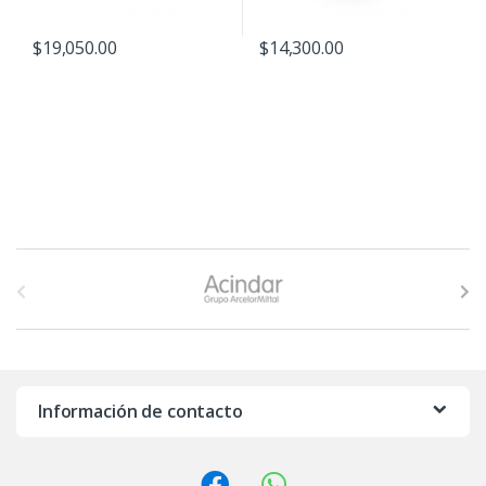
$
19,050.00
$
14,300.00
B
r
a
n
Información de contacto
d