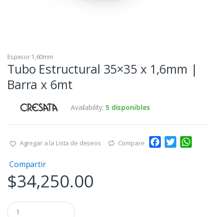
Espesor 1,60mm
Tubo Estructural 35×35 x 1,6mm |
Barra x 6mt
Availability:
5 disponibles
F
T
W
Agregar a la Lista de deseos
Compare
a
w
h
Compartir
c
i
a
$
34,250.00
e
t
t
b
t
s
o
e
A
Q
o
r
p
u