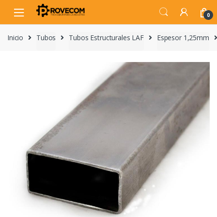
Skip
Skip
to
to
0
navigation
content
Inicio
Tubos
Tubos Estructurales LAF
Espesor 1,25mm