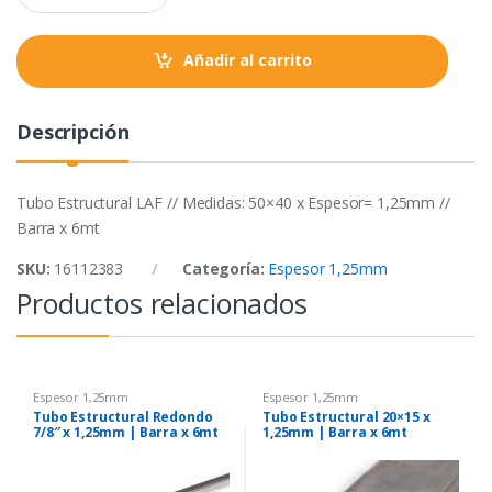
a
k
p
n
t
Añadir al carrito
i
t
y
Descripción
Tubo Estructural LAF // Medidas: 50×40 x Espesor= 1,25mm //
Barra x 6mt
SKU:
16112383
Categoría:
Espesor 1,25mm
Productos relacionados
Espesor 1,25mm
Espesor 1,25mm
Tubo Estructural Redondo
Tubo Estructural 20×15 x
7/8″ x 1,25mm | Barra x 6mt
1,25mm | Barra x 6mt