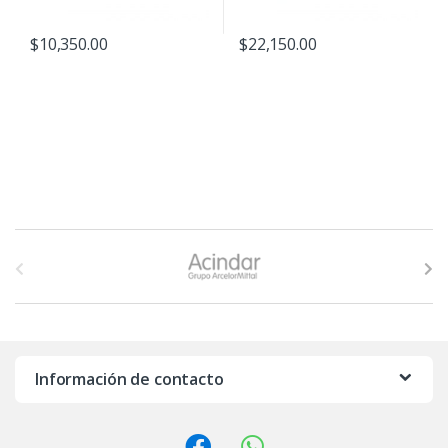
$
10,350.00
$
22,150.00
B
r
a
n
Información de contacto
d