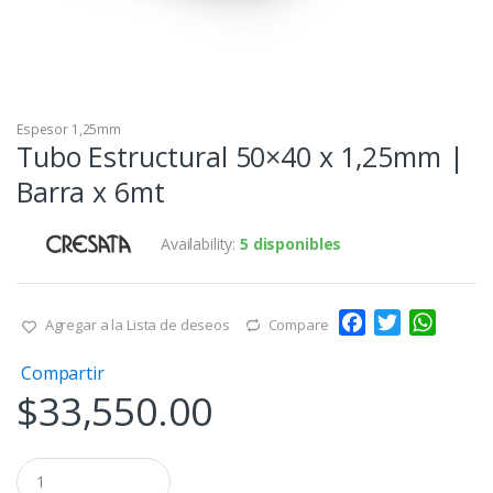
Espesor 1,25mm
Tubo Estructural 50×40 x 1,25mm |
Barra x 6mt
Availability:
5 disponibles
F
T
W
Agregar a la Lista de deseos
Compare
a
w
h
Compartir
c
i
a
$
33,550.00
e
t
t
b
t
s
o
e
A
Q
o
r
p
u