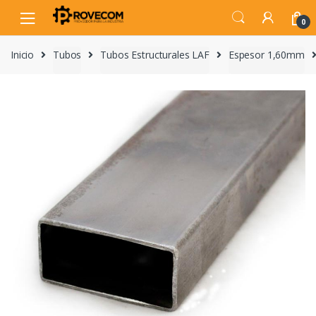
Skip
Skip
to
to
0
navigation
content
Inicio
Tubos
Tubos Estructurales LAF
Espesor 1,60mm