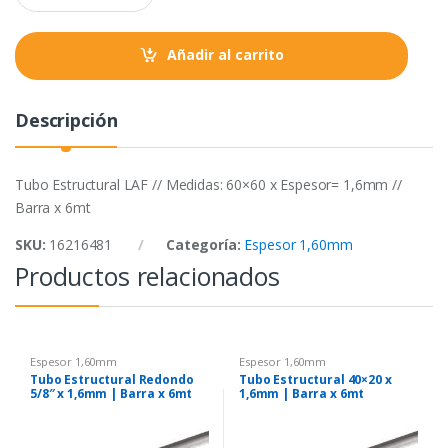
a
k
p
n
t
Añadir al carrito
i
t
y
Descripción
Tubo Estructural LAF // Medidas: 60×60 x Espesor= 1,6mm //
Barra x 6mt
SKU:
16216481
Categoría:
Espesor 1,60mm
Productos relacionados
Espesor 1,60mm
Espesor 1,60mm
Tubo Estructural Redondo
Tubo Estructural 40×20 x
5/8″ x 1,6mm | Barra x 6mt
1,6mm | Barra x 6mt