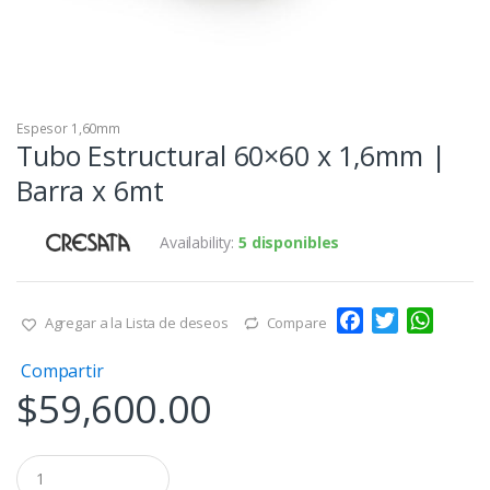
Espesor 1,60mm
Tubo Estructural 60×60 x 1,6mm |
Barra x 6mt
Availability:
5 disponibles
F
T
W
Agregar a la Lista de deseos
Compare
a
w
h
Compartir
c
i
a
$
59,600.00
e
t
t
b
t
s
o
e
A
Q
o
r
p
u