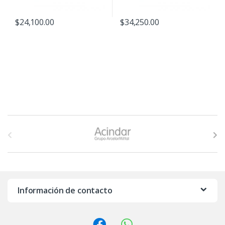
$
24,100.00
$
34,250.00
B
r
a
n
Información de contacto
d