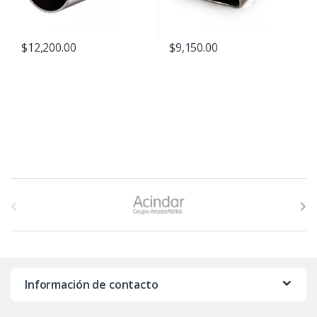
$
12,200.00
$
9,150.00
B
r
a
n
Información de contacto
d