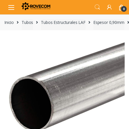
Skip
Skip
to
to
0
navigation
content
Inicio
Tubos
Tubos Estructurales LAF
Espesor 0,90mm