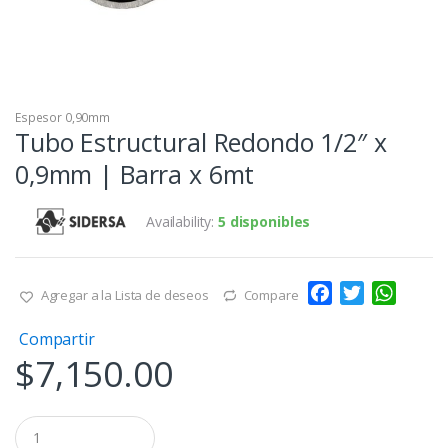
Espesor 0,90mm
Tubo Estructural Redondo 1/2″ x
0,9mm | Barra x 6mt
Availability:
5 disponibles
F
T
W
Agregar a la Lista de deseos
Compare
a
w
h
Compartir
c
i
a
$
7,150.00
e
t
t
b
t
s
o
e
A
Q
o
r
p
u