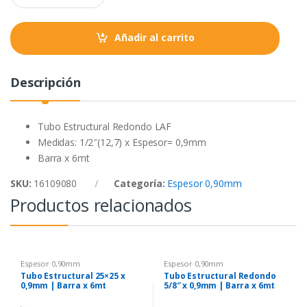
a
k
p
n
t
Añadir al carrito
i
t
y
Descripción
Tubo Estructural Redondo LAF
Medidas: 1/2″(12,7) x Espesor= 0,9mm
Barra x 6mt
SKU:
16109080
Categoría:
Espesor 0,90mm
Productos relacionados
Espesor 0,90mm
Espesor 0,90mm
Tubo Estructural 25×25 x
Tubo Estructural Redondo
0,9mm | Barra x 6mt
5/8″ x 0,9mm | Barra x 6mt