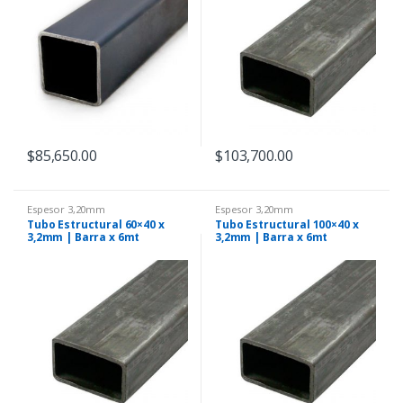
$
85,650.00
$
103,700.00
Espesor 3,20mm
Espesor 3,20mm
Tubo Estructural 60×40 x
Tubo Estructural 100×40 x
3,2mm | Barra x 6mt
3,2mm | Barra x 6mt