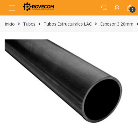
Skip
Skip
to
to
0
navigation
content
Inicio
Tubos
Tubos Estructurales LAC
Espesor 3,20mm