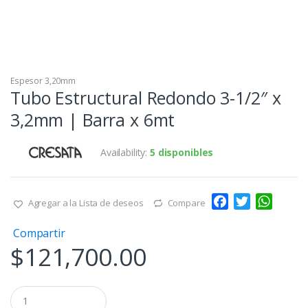
Espesor 3,20mm
Tubo Estructural Redondo 3-1/2″ x
3,2mm | Barra x 6mt
Availability:
5 disponibles
F
T
W
Agregar a la Lista de deseos
Compare
a
w
h
Compartir
c
i
a
$
121,700.00
e
t
t
b
t
s
o
e
A
Q
o
r
p
u