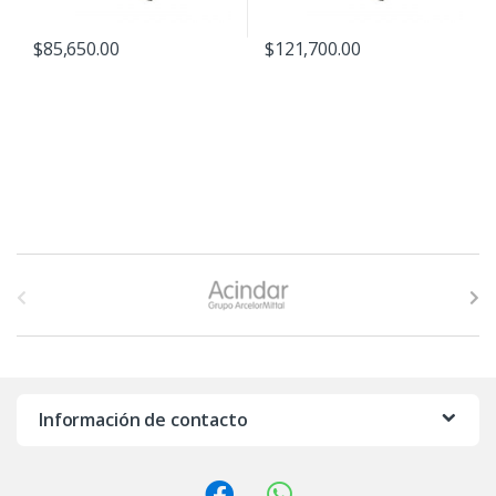
$
85,650.00
$
121,700.00
B
r
a
n
Información de contacto
d