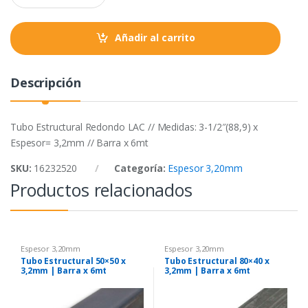
a
k
p
n
t
Añadir al carrito
i
t
y
Descripción
Tubo Estructural Redondo LAC // Medidas: 3-1/2″(88,9) x
Espesor= 3,2mm // Barra x 6mt
SKU:
16232520
Categoría:
Espesor 3,20mm
Productos relacionados
Espesor 3,20mm
Espesor 3,20mm
Tubo Estructural 50×50 x
Tubo Estructural 80×40 x
3,2mm | Barra x 6mt
3,2mm | Barra x 6mt