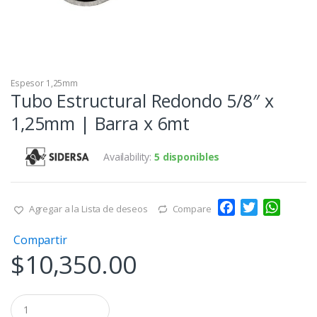
Espesor 1,25mm
Tubo Estructural Redondo 5/8″ x
1,25mm | Barra x 6mt
Availability:
5 disponibles
F
T
W
Agregar a la Lista de deseos
Compare
a
w
h
Compartir
c
i
a
$
10,350.00
e
t
t
b
t
s
o
e
A
Q
o
r
p
u