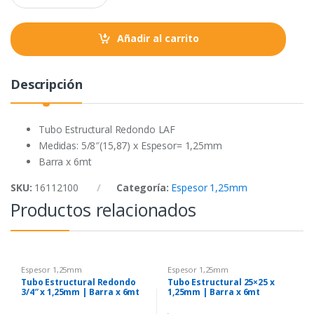
a
k
p
n
t
Añadir al carrito
i
t
y
Descripción
Tubo Estructural Redondo LAF
Medidas: 5/8″(15,87) x Espesor= 1,25mm
Barra x 6mt
SKU:
16112100
Categoría:
Espesor 1,25mm
Productos relacionados
Espesor 1,25mm
Espesor 1,25mm
Tubo Estructural Redondo
Tubo Estructural 25×25 x
3/4″ x 1,25mm | Barra x 6mt
1,25mm | Barra x 6mt