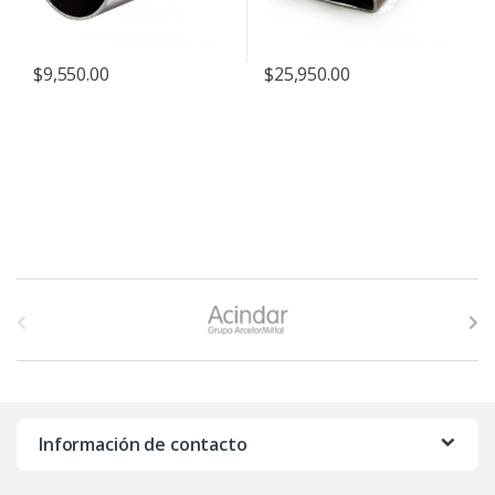
$
9,550.00
$
25,950.00
B
r
a
n
Información de contacto
d