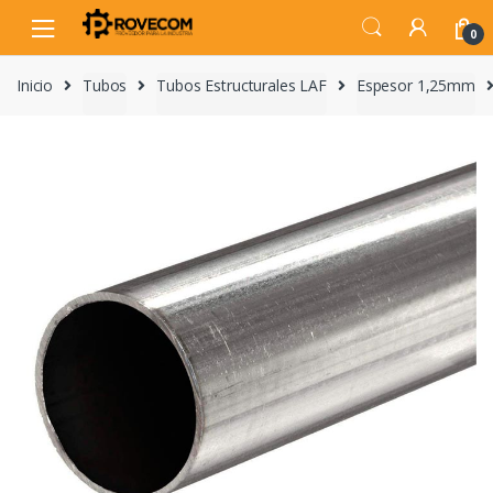
Skip
Skip
to
to
0
navigation
content
Inicio
Tubos
Tubos Estructurales LAF
Espesor 1,25mm