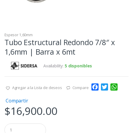
Espesor 1,60mm
Tubo Estructural Redondo 7/8″ x
1,6mm | Barra x 6mt
Availability:
5 disponibles
F
T
W
Agregar a la Lista de deseos
Compare
a
w
h
Compartir
c
i
a
$
16,900.00
e
t
t
b
t
s
o
e
A
Q
o
r
p
u