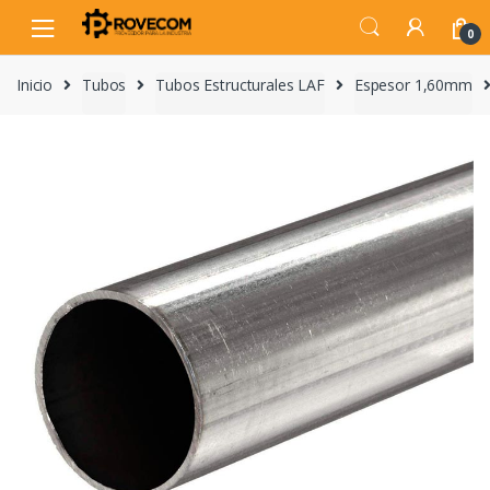
Skip
Skip
to
to
0
navigation
content
Inicio
Tubos
Tubos Estructurales LAF
Espesor 1,60mm