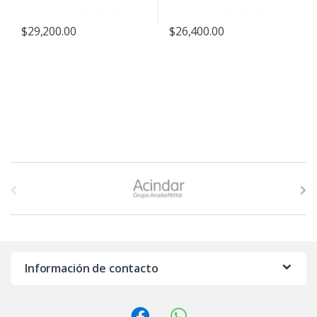
$
29,200.00
$
26,400.00
B
r
a
n
Información de contacto
d