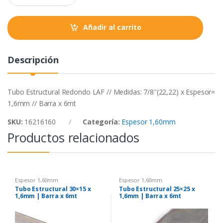
a
k
p
n
t
Añadir al carrito
i
t
y
Descripción
Tubo Estructural Redondo LAF // Medidas: 7/8″(22,22) x Espesor=
1,6mm // Barra x 6mt
SKU:
16216160
Categoría:
Espesor 1,60mm
Productos relacionados
Espesor 1,60mm
Espesor 1,60mm
Tubo Estructural 30×15 x
Tubo Estructural 25×25 x
1,6mm | Barra x 6mt
1,6mm | Barra x 6mt