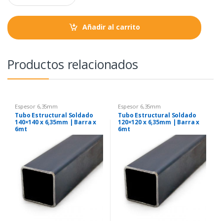
a
k
p
n
t
Añadir al carrito
i
t
y
Productos relacionados
Espesor 6,35mm
Espesor 6,35mm
Tubo Estructural Soldado
Tubo Estructural Soldado
140×140 x 6,35mm | Barra x
120×120 x 6,35mm | Barra x
6mt
6mt