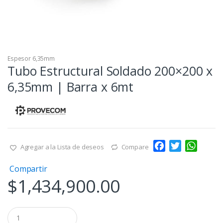
Espesor 6,35mm
Tubo Estructural Soldado 200×200 x
6,35mm | Barra x 6mt
F
T
W
Agregar a la Lista de deseos
Compare
a
w
h
Compartir
c
i
a
$
1,434,900.00
e
t
t
b
t
s
o
e
A
Q
o
r
p
u