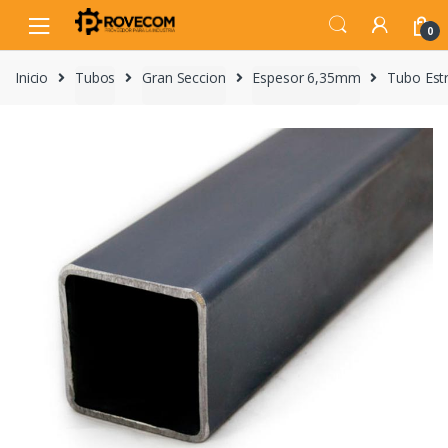
Skip
Skip
to
to
0
navigation
content
Inicio
Tubos
Gran Seccion
Espesor 6,35mm
Tubo Est