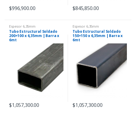
$
996,900.00
$
845,850.00
Espesor 6,35mm
Espesor 6,35mm
Tubo Estructural Soldado
Tubo Estructural Soldado
200×100 x 6,35mm | Barra x
150×150 x 6,35mm | Barra x
6mt
6mt
$
1,057,300.00
$
1,057,300.00