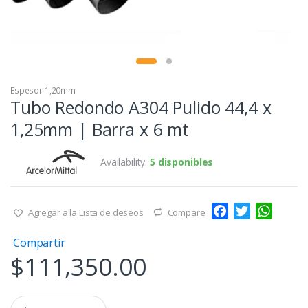
Espesor 1,20mm
Tubo Redondo A304 Pulido 44,4 x
1,25mm | Barra x 6 mt
Availability:
5 disponibles
F
T
W
Agregar a la Lista de deseos
Compare
a
w
h
Compartir
c
i
a
$
111,350.00
e
t
t
b
t
s
o
e
A
Q