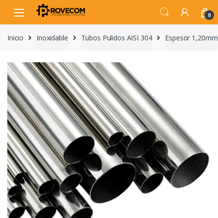
Skip
Skip
to
to
0
navigation
content
Inicio
Inoxidable
Tubos Pulidos AISI 304
Espesor 1,20mm