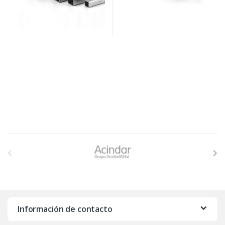
B
r
a
n
Información de contacto
d