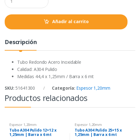
o
r
p
u
a
k
p
n
t
Añadir al carrito
i
t
y
Descripción
Tubo Redondo Acero Inoxidable
Calidad: A304 Pulido
Medidas 44,4 x 1,25mm / Barra x 6 mt
SKU:
51641300
Categoría:
Espesor 1,20mm
Productos relacionados
Espesor 1,20mm
Espesor 1,20mm
Tubo A304 Pulido 12×12 x
Tubo A304 Pulido 25×15 x
1,25mm | Barra x 6 mt
1,25mm | Barra x 6 mt