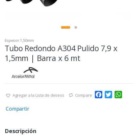
Espesor 1,50mm
Tubo Redondo A304 Pulido 7,9 x
1,5mm | Barra x 6 mt
F
T
W
Agregar a la Lista de deseos
Compare
a
w
h
Compartir
c
i
a
e
t
t
b
t
s
Descripción
o
e
A