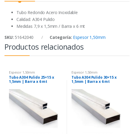
o
r
p
k
p
Tubo Redondo Acero Inoxidable
Calidad: A304 Pulido
Medidas 7,9 x 1,5mm / Barra x 6 mt
SKU:
51642040
Categoría:
Espesor 1,50mm
Productos relacionados
Espesor 1,50mm
Espesor 1,50mm
Tubo A304 Pulido 25×15 x
Tubo A304 Pulido 30×15 x
1,5mm | Barra x 6 mt
1,5mm | Barra x 6 mt