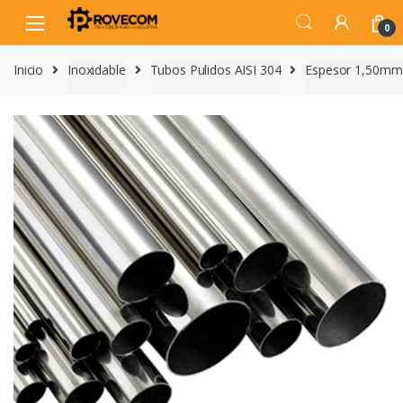
Skip
Skip
to
to
0
navigation
content
Inicio
Inoxidable
Tubos Pulidos AISI 304
Espesor 1,50mm