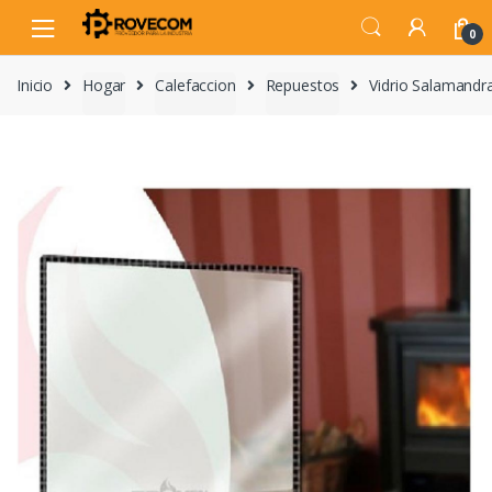
Skip
Skip
to
to
0
navigation
content
Inicio
Hogar
Calefaccion
Repuestos
Vidrio Salaman