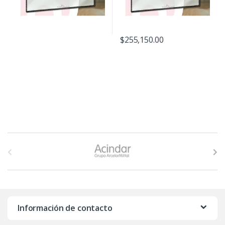
$
255,150.00
B
r
a
n
Información de contacto
d