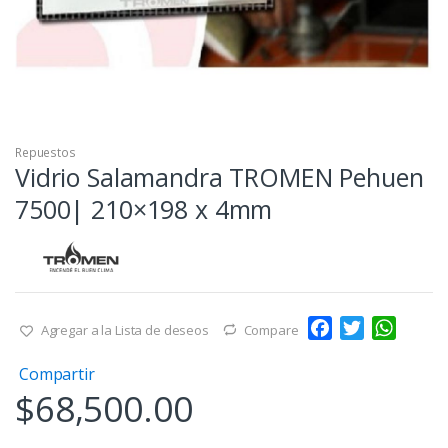
Repuestos
Vidrio Salamandra TROMEN Pehuen
7500| 210×198 x 4mm
F
T
W
Agregar a la Lista de deseos
Compare
a
w
h
Compartir
c
i
a
$
68,500.00
e
t
t
b
t
s