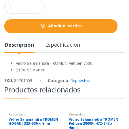
o
e
A
Q
o
r
p
u
a
k
p
n
t
Añadir al carrito
i
t
y
Descripción
Especificación
Vidrio Salamandra TROMEN Pehuen 7500
210×198 x 4mm
SKU:
80701509
Categoría:
Repuestos
Productos relacionados
Repuestos
Repuestos
Vidrio Salamandra TROMEN
Vidrio Salamandra TROMEN
HOGAR| 325×536 x 4mm
Pehuen 20000| 472×243 x
4mm