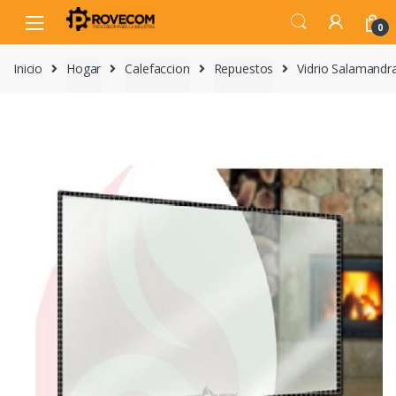
Skip
Skip
to
to
0
navigation
content
Inicio
Hogar
Calefaccion
Repuestos
Vidrio Salaman