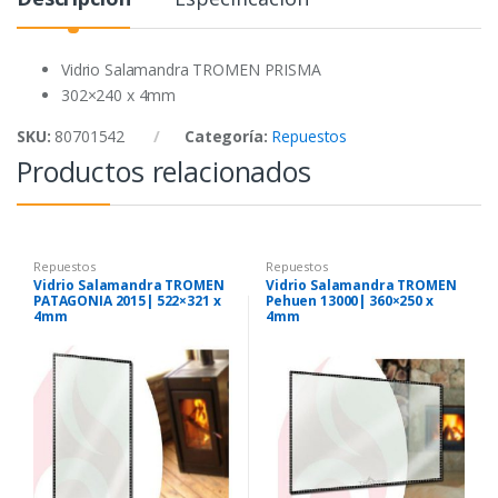
o
e
A
o
r
p
k
p
Vidrio Salamandra TROMEN PRISMA
302×240 x 4mm
SKU:
80701542
Categoría:
Repuestos
Productos relacionados
Repuestos
Repuestos
Vidrio Salamandra TROMEN
Vidrio Salamandra TROMEN
PATAGONIA 2015| 522×321 x
Pehuen 13000| 360×250 x
4mm
4mm