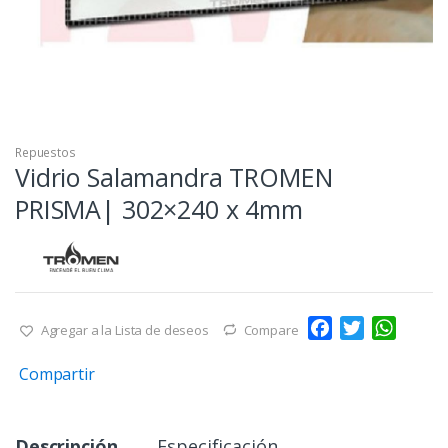
Repuestos
Vidrio Salamandra TROMEN
PRISMA| 302×240 x 4mm
F
T
W
Agregar a la Lista de deseos
Compare
a
w
h
Compartir
c
i
a
e
t
t
b
t
s
Descripción
Especificación