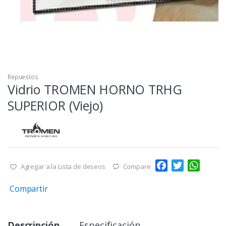
Repuestos
Vidrio TROMEN HORNO TRHG
SUPERIOR (Viejo)
F
T
W
Agregar a la Lista de deseos
Compare
a
w
h
Compartir
c
i
a
e
t
t
b
t
s
Descripción
Especificación