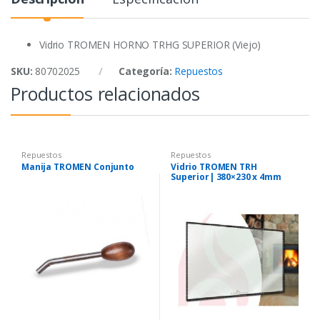
o
e
A
o
r
p
k
p
Vidrio TROMEN HORNO TRHG SUPERIOR (Viejo)
SKU:
80702025
Categoría:
Repuestos
Productos relacionados
Repuestos
Repuestos
Manija TROMEN Conjunto
Vidrio TROMEN TRH
Superior| 380×230 x 4mm