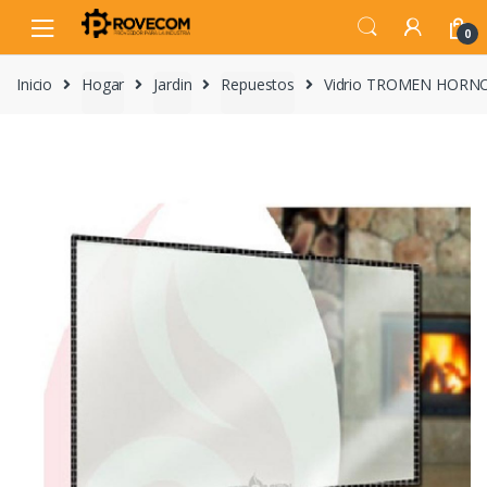
Skip
Skip
to
to
0
navigation
content
Inicio
Hogar
Jardin
Repuestos
Vidrio TROMEN HORNO