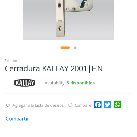
Exterior
Cerradura KALLAY 2001|HN
Availability:
5 disponibles
F
T
W
Agregar a la Lista de deseos
Compare
a
w
h
Compartir
c
i
a
e
t
t
b
t
s