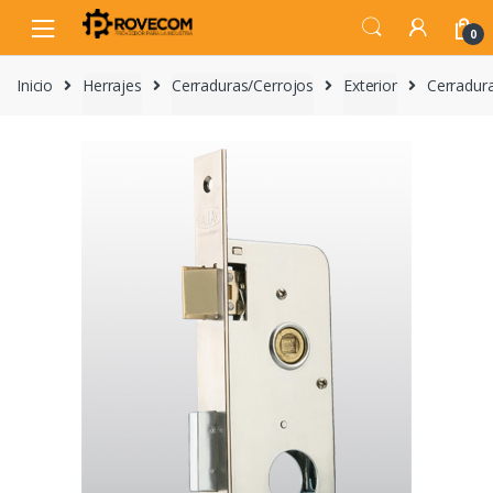
Skip
Skip
to
to
0
navigation
content
Inicio
Herrajes
Cerraduras/Cerrojos
Exterior
Cerradu