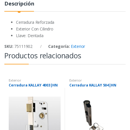
Descripción
o
e
A
o
r
p
k
p
Cerradura Reforzada
Exterior Con Cilindro
Llave: Dentada
SKU:
75111902
Categoría:
Exterior
Productos relacionados
Exterior
Exterior
Cerradura KALLAY 4003|HN
Cerradura KALLAY 504|HN