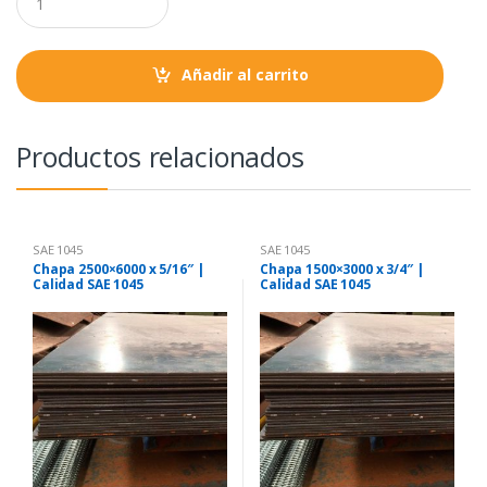
o
r
p
u
a
k
p
n
t
Añadir al carrito
i
t
y
Productos relacionados
SAE 1045
SAE 1045
Chapa 2500×6000 x 5/16″ |
Chapa 1500×3000 x 3/4″ |
Calidad SAE 1045
Calidad SAE 1045