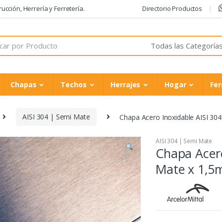
cción, Herrería y Ferretería.
Directorio Productos
Chapas
Techos
Herrajes
Hogar
Fer
AISI 304 | Semi Mate
Chapa Acero Inoxidable AISI 3
AISI 304 | Semi Mate
Chapa Acero
Mate x 1,