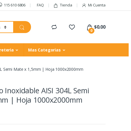
115 610 6806
FAQ
Tienda
Mi Cuenta
$
0.00
0
reteria
Mas Categorias
04L Semi Mate x 1,5mm | Hoja 1000x2000mm
 Inoxidable AISI 304L Semi
5mm | Hoja 1000x2000mm