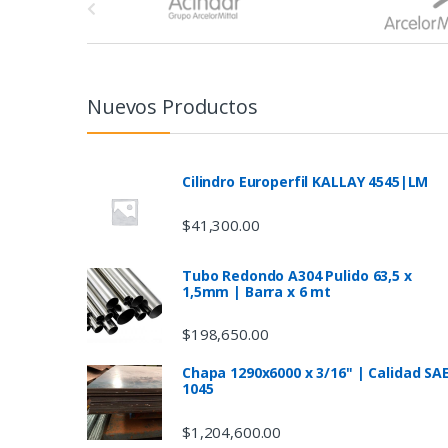
r
a
n
Nuevos Productos
d
s
Cilindro Europerfil KALLAY 4545|LM
C
$
41,300.00
a
Tubo Redondo A304 Pulido 63,5 x
1,5mm | Barra x 6 mt
r
$
198,650.00
o
Chapa 1290x6000 x 3/16" | Calidad SA
u
1045
s
$
1,204,600.00