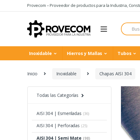
Skip
Skip
Provecom – Proveedor de productos para la Industria, Constru
to
to
navigation
content
Search
for:
Inoxidable
Hierros y Mallas
Tubos
Inicio
Inoxidable
Chapas AISI 304
Todas las Categorías
AISI 304 | Esmeriladas
(36)
AISI 304 | Perforadas
(25)
AISI 304 | Semi Mate
(98)