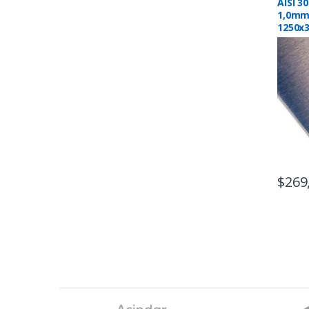
AISI 3
1,0mm
1250x
$
269
B