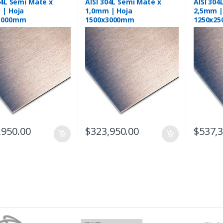
04L Semi Mate x
AISI 304L Semi Mate x
AISI 304
 | Hoja
1,0mm | Hoja
2,5mm |
3000mm
1500x3000mm
1250x2
,950.00
$
323,950.00
$
537,