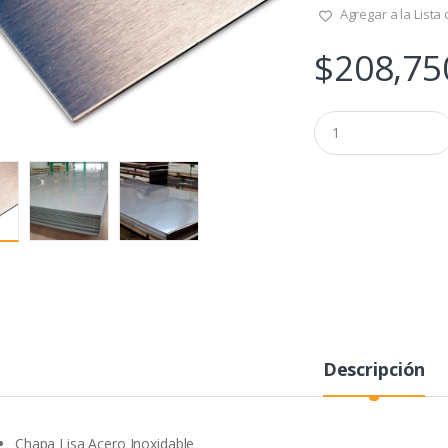
Agregar a la Lista
$
208,75
Q
u
a
n
t
i
t
y
Descripción
Chapa Lisa Acero Inoxidable