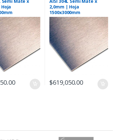
L Semi Mate x
AISI 304L Semi Mate x
 Hoja
2,0mm | Hoja
500mm
1500x3000mm
350.00
$
619,050.00