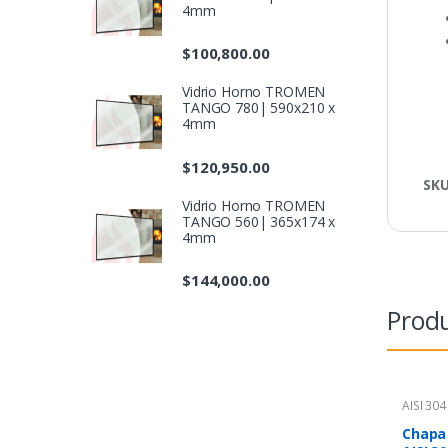
4mm
$
100,800.00
Vidrio Horno TROMEN
TANGO 780| 590x210 x
4mm
$
120,950.00
SK
Vidrio Horno TROMEN
TANGO 560| 365x174 x
4mm
$
144,000.00
Produ
AISI 304
Chapa 